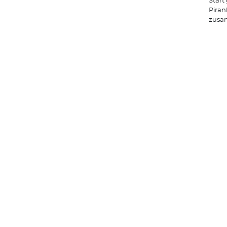
Start
Piran
zusa