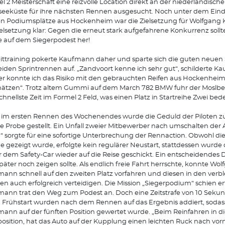
l 2 Meisterschaft eine reizvolle Location direkt an der niederländisch
eeküste für ihre nächsten Rennen ausgesucht. Noch unter dem Eind
n Podiumsplätze aus Hockenheim war die Zielsetzung für Wolfgan
ielsetzung klar: Gegen die erneut stark aufgefahrene Konkurrenz soll
e auf dem Siegerpodest her!
ittraining pokerte Kaufmann daher und sparte sich die guten neuen S
eiden Sprintrennen auf. „Zandvoort kenne ich sehr gut“, schilderte K
r konnte ich das Risiko mit den gebrauchten Reifen aus Hockenheim
ätzen“. Trotz altem Gummi auf dem March 782 BMW fuhr der Moslbe
schnellste Zeit im Formel 2 Feld, was einen Platz in Startreihe Zwei bed
im ersten Rennen des Wochenendes wurde die Geduld der Piloten z
ie Probe gestellt. Ein Unfall zweier Mitbewerber nach umschalten der
“ sorgte für eine sofortige Unterbrechung der Rennaction. Obwohl die
e gezeigt wurde, erfolgte kein regulärer Neustart, stattdessen wurde 
r dem Safety-Car wieder auf die Reise geschickt. Ein entscheidendes De
später noch zeigen sollte. Als endlich freie Fahrt herrschte, konnte Wo
ann schnell auf den zweiten Platz vorfahren und diesen in den verb
n auch erfolgreich verteidigen. Die Mission „Siegerpodium“ schien er
ann trat den Weg zum Podest an. Doch eine Zeitstrafe von 10 Sekun
 Frühstart wurden nach dem Rennen auf das Ergebnis addiert, sodas
ann auf der fünften Position gewertet wurde. „Beim Reinfahren in d
position, hat das Auto auf der Kupplung einen leichten Ruck nach vor