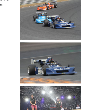
rt der
rt