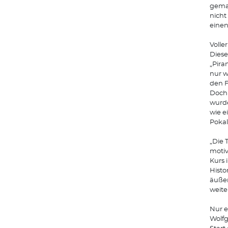
gemac
nicht
einen
Volle
Diese
„Pira
nur w
den F
Doch 
wurde
wie e
Pokal
„Die 
motiv
Kurs 
Histo
äußer
weit
Nur e
Wolf