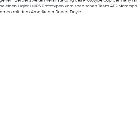
 gehen. Bei der zweiten Veranstaltung des Prototype Cup Germany fäh
ha einen Ligier LMP3 Prototypen vom spanischen Team AF2 Motorspo
mmen mit dem Amerikaner Robert Doyle.