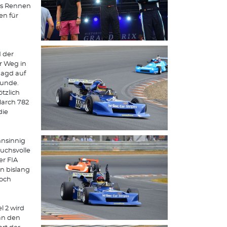
as Rennen
en für
 der
r Weg in
Jagd auf
Runde.
tzlich
March 782
die
hnsinnig
uchsvolle
er FIA
en bislang
noch
l 2 wird
an den