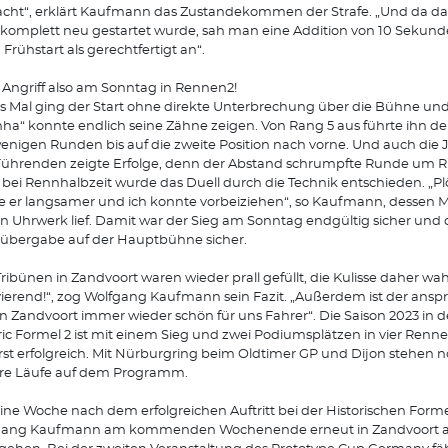
ht“, erklärt Kaufmann das Zustandekommen der Strafe. „Und da d
 komplett neu gestartet wurde, sah man eine Addition von 10 Sekund
 Frühstart als gerechtfertigt an“.
r Angriff also am Sonntag in Rennen2!
s Mal ging der Start ohne direkte Unterbrechung über die Bühne und
nha“ konnte endlich seine Zähne zeigen. Von Rang 5 aus führte ihn de
enigen Runden bis auf die zweite Position nach vorne. Und auch die 
ührenden zeigte Erfolge, denn der Abstand schrumpfte Runde um 
bei Rennhalbzeit wurde das Duell durch die Technik entschieden. „Plö
 er langsamer und ich konnte vorbeiziehen“, so Kaufmann, dessen 
in Uhrwerk lief. Damit war der Sieg am Sonntag endgültig sicher und 
übergabe auf der Hauptbühne sicher.
Tribünen in Zandvoort waren wieder prall gefüllt, die Kulisse daher wa
ierend!“, zog Wolfgang Kaufmann sein Fazit. „Außerdem ist der anspr
in Zandvoort immer wieder schön für uns Fahrer“. Die Saison 2023 in d
ric Formel 2 ist mit einem Sieg und zwei Podiumsplätzen in vier Renn
st erfolgreich. Mit Nürburgring beim Oldtimer GP und Dijon stehen 
ere Läufe auf dem Programm.
ine Woche nach dem erfolgreichen Auftritt bei der Historischen Forme
gang Kaufmann am kommenden Wochenende erneut in Zandvoort 