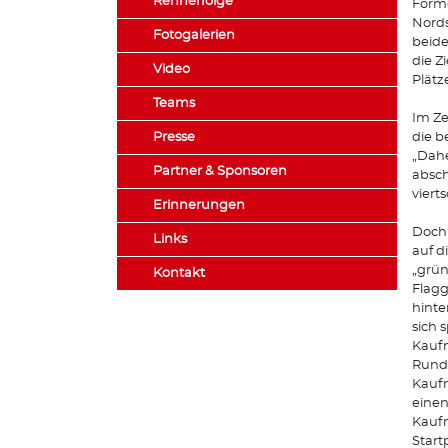
Rennerfolge
Forme
Nords
Fotogalerien
beide
die Z
Video
Plätz
Teams
Im Ze
Presse
die b
„Dahe
Partner & Sponsoren
absch
viert
Erinnerungen
Doch 
Links
auf d
„grün
Kontakt
Flagg
hinte
sich 
Kaufm
Runde
Kaufm
einen
Kaufm
Start