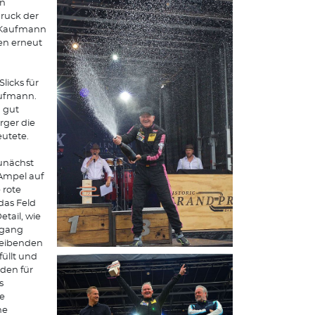
en
ruck der
g Kaufmann
ten erneut
licks für
aufmann.
 gut
rger die
eutete.
unächst
 Ampel auf
 rote
das Feld
tail, wie
lfgang
leibenden
füllt und
den für
s
ie
ne