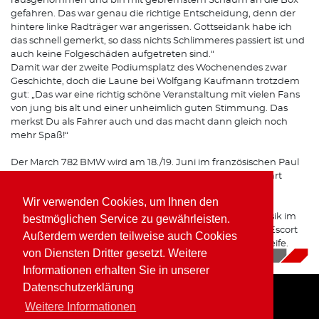
rausgenommen und bin mit gebremstem Schaum an die Box
gefahren. Das war genau die richtige Entscheidung, denn der
hintere linke Radträger war angerissen. Gottseidank habe ich
das schnell gemerkt, so dass nichts Schlimmeres passiert ist und
auch keine Folgeschäden aufgetreten sind.“
Damit war der zweite Podiumsplatz des Wochenendes zwar
Geschichte, doch die Laune bei Wolfgang Kaufmann trotzdem
gut: „Das war eine richtig schöne Veranstaltung mit vielen Fans
von jung bis alt und einer unheimlich guten Stimmung. Das
merkst Du als Fahrer auch und das macht dann gleich noch
mehr Spaß!“
Der March 782 BMW wird am 18./19. Juni im französischen Paul
Ricard beim Historic GP von Frankreich wieder an den Start
gehen.
Wir verwenden Cookies, um Ihnen den
Davor stehen für Wolfgang Kaufmann noch die 24h Klassik im
bestmöglichen Service zu gewährleisten.
Rahmen der 24h Nürburgring an, dann mit einem Ford Escort
Außerdem werden teilweise auch Cookies
RS 2000 auf der Kombination aus GP-Kurs und Nordschleife.
von Diensten Dritter gesetzt. Weitere
17.05.2022
|
News
Informationen erhalten Sie in unserer
Datenschutzerklärung
Weitere Informationen
Home
Impressum
Datenschutz