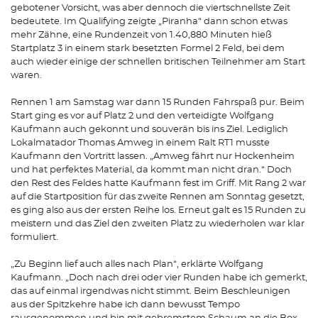
gebotener Vorsicht, was aber dennoch die viertschnellste Zeit
bedeutete. Im Qualifying zeigte „Piranha“ dann schon etwas
mehr Zähne, eine Rundenzeit von 1.40,880 Minuten hieß
Startplatz 3 in einem stark besetzten Formel 2 Feld, bei dem
auch wieder einige der schnellen britischen Teilnehmer am Start
waren.
Rennen 1 am Samstag war dann 15 Runden Fahrspaß pur. Beim
Start ging es vor auf Platz 2 und den verteidigte Wolfgang
Kaufmann auch gekonnt und souverän bis ins Ziel. Lediglich
Lokalmatador Thomas Amweg in einem Ralt RT1 musste
Kaufmann den Vortritt lassen. „Amweg fährt nur Hockenheim
und hat perfektes Material, da kommt man nicht dran.“ Doch
den Rest des Feldes hatte Kaufmann fest im Griff. Mit Rang 2 war
auf die Startposition für das zweite Rennen am Sonntag gesetzt,
es ging also aus der ersten Reihe los. Erneut galt es 15 Runden zu
meistern und das Ziel den zweiten Platz zu wiederholen war klar
formuliert.
„Zu Beginn lief auch alles nach Plan“, erklärte Wolfgang
Kaufmann. „Doch nach drei oder vier Runden habe ich gemerkt,
das auf einmal irgendwas nicht stimmt. Beim Beschleunigen
aus der Spitzkehre habe ich dann bewusst Tempo