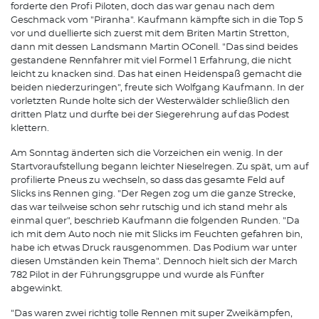
forderte den Profi Piloten, doch das war genau nach dem
Geschmack vom "Piranha". Kaufmann kämpfte sich in die Top 5
vor und duellierte sich zuerst mit dem Briten Martin Stretton,
dann mit dessen Landsmann Martin O´Conell. "Das sind beides
gestandene Rennfahrer mit viel Formel 1 Erfahrung, die nicht
leicht zu knacken sind. Das hat einen Heidenspaß gemacht die
beiden niederzuringen", freute sich Wolfgang Kaufmann. In der
vorletzten Runde holte sich der Westerwälder schließlich den
dritten Platz und durfte bei der Siegerehrung auf das Podest
klettern.
Am Sonntag änderten sich die Vorzeichen ein wenig. In der
Startvoraufstellung begann leichter Nieselregen. Zu spät, um auf
profilierte Pneus zu wechseln, so dass das gesamte Feld auf
Slicks ins Rennen ging. "Der Regen zog um die ganze Strecke,
das war teilweise schon sehr rutschig und ich stand mehr als
einmal quer", beschrieb Kaufmann die folgenden Runden. "Da
ich mit dem Auto noch nie mit Slicks im Feuchten gefahren bin,
habe ich etwas Druck rausgenommen. Das Podium war unter
diesen Umständen kein Thema". Dennoch hielt sich der March
782 Pilot in der Führungsgruppe und wurde als Fünfter
abgewinkt.
"Das waren zwei richtig tolle Rennen mit super Zweikämpfen,