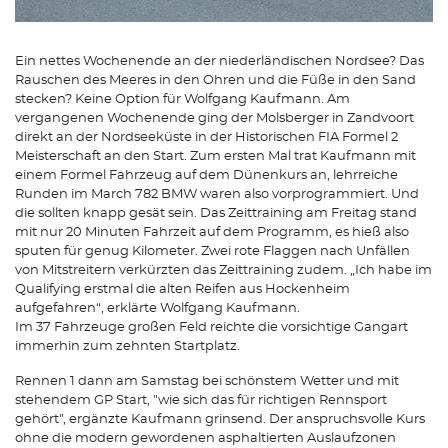
Ein nettes Wochenende an der niederländischen Nordsee? Das
Rauschen des Meeres in den Ohren und die Füße in den Sand
stecken? Keine Option für Wolfgang Kaufmann. Am
vergangenen Wochenende ging der Molsberger in Zandvoort
direkt an der Nordseeküste in der Historischen FIA Formel 2
Meisterschaft an den Start. Zum ersten Mal trat Kaufmann mit
einem Formel Fahrzeug auf dem Dünenkurs an, lehrreiche
Runden im March 782 BMW waren also vorprogrammiert. Und
die sollten knapp gesät sein. Das Zeittraining am Freitag stand
mit nur 20 Minuten Fahrzeit auf dem Programm, es hieß also
sputen für genug Kilometer. Zwei rote Flaggen nach Unfällen
von Mitstreitern verkürzten das Zeittraining zudem. „Ich habe im
Qualifying erstmal die alten Reifen aus Hockenheim
aufgefahren“, erklärte Wolfgang Kaufmann.
Im 37 Fahrzeuge großen Feld reichte die vorsichtige Gangart
immerhin zum zehnten Startplatz.
Rennen 1 dann am Samstag bei schönstem Wetter und mit
stehendem GP Start, "wie sich das für richtigen Rennsport
gehört", ergänzte Kaufmann grinsend. Der anspruchsvolle Kurs
ohne die modern gewordenen asphaltierten Auslaufzonen