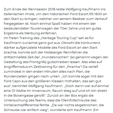
Zum Ende der Rennsaison 2018 reiste Wolfgang Kaufmann ins
italienischen Imola, um den historischen Ford Escort RS 1600 an
den Start zu bringen, welcher von seinem Besitzer zum Verkauf
freigegeben ist. Noch einmal Spaß haben mit einem der
bedeutendsten Tourenwagen der 70er Jahre und ein gutes
Ergebnis als Werbung einfahren.
Im freien Training des „Heritage Touring Cup“ sah es für
Kaufmann zunächst ganz gut aus. Obwohl die Konkurrenz
stärker aufgerüstete Modelle des Ford Escort an den Start
brachte, konnte sich der Molsberger Rennfahrer die
drittschnellste Zeit der „Hundeknochen“ (so genannt wegen der
Gestaltung des Frontgrills) gutschreiben lassen. Also alles auf
Angriffsmodus im Zeittraining für den „Piranha“! Da verlief
zumindest in den ersten Minuten alles nach Plan, die
Rundenzeiten gingen nach unten. „Ich konnte sogar mit den
Ford Capri aus den größeren Klassen mithalten, das sah gut
aus“, berichtet Wolfgang Kaufmann. „Doch dann war auf einmal
eine Öl Wolke im Innenraum, Rauch stieg auf und ich bin direkt
in die Boxengasse gerollt“. Zurück an der Box ergab die
Untersuchung des Teams, dass die Öleinfüllschraube des
Hinterachsdifferential fehlte. „Da war nichts abgebrochen, die
Schraube war einfach weg“, wunderte sich Kaufmann. Ein