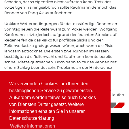
Schaden, der so eigentlich nicht auftreten kann. Trotz des
vorzeitigen Trainingsabbruch sollte Kaufmann dennoch das
Rennen von Rang 4 aus aufnehmen.
Unklare Wetterbedingungen für das einstündige Rennen am
Sonntag ließen die Reifenwahl zum Poker werden. Wolfgang
Kaufmann setzte jedoch aufgrund der feuchten Strecke auf
Regenreifen da das Risiko für profillose Slicks und der
Zeitenverlust zu groß gewesen wären, auch wenn die Piste
langsam abtrocknet. Die ersten zwei Runden im Nassen
bestätigten die Reifenwahl und Kaufmann konnte bereits
schnell Plätze gutmachen. Doch dann sollte das Rennen mit
einem Schlag beendet sein. Probleme an der Hinterachse
zwangen Kaufmann zur Aufgabe an der Strecke. „Eine
Schraube an einer Hinterachsstrebe war abgerissen.“
Wir verwenden Cookies, um Ihnen den
Leider ging die Saison 2018 für Wolfgang Kaufmann ohne
bestmöglichen Service zu gewährleisten.
zählbares Ergebnis zu Ende, doch die Planungen für 2019 laufen
Außerdem werden teilweise auch Cookies
bereits.
von Diensten Dritter gesetzt. Weitere
06.11.2018
|
News
Informationen erhalten Sie in unserer
Datenschutzerklärung
Weitere Informationen
Home
Impressum
Datenschutz