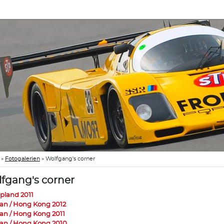
»
Fotogalerien
»
Wolfgang's corner
fgang's corner
pland 2011
an / Hong Kong 2012
an / Hong Kong 2011
an / Hong Kong 2010