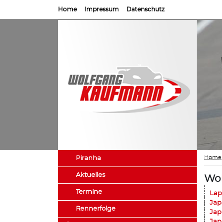
Home
Impressum
Datenschutz
Home
Piranha
Aktuelles
Wol
Termine
Lap
Jap
Rennerfolge
Jap
Jap