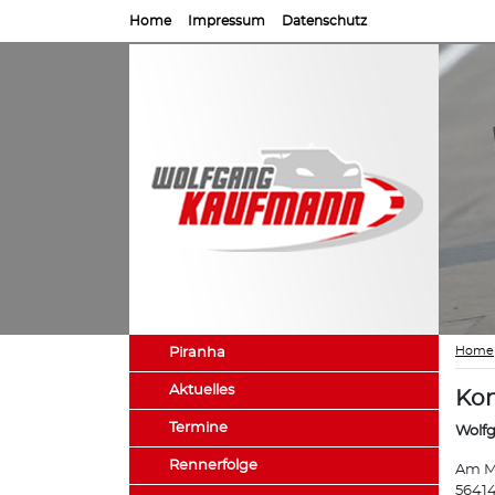
Home
Impressum
Datenschutz
Home
Piranha
Aktuelles
Kon
Termine
Wolf
Rennerfolge
Am M
56414