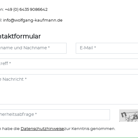
on:
+49 (0) 6435 9086642
l:
info@
wolfgang-kaufmann.de
taktformular
h habe die
Datenschutzhinweise
zur Kenntnis genommen.