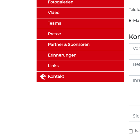
Fotogalerien
Telef
Video
E-Mai
Teams
Presse
Kon
Partner & Sponsoren
Erinnerungen
Links
Kontakt
Ic