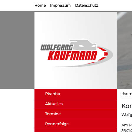
Home
Impressum
Datenschutz
Home
Piranha
Aktuelles
Kon
Termine
Wolf
Rennerfolge
Am M
56414