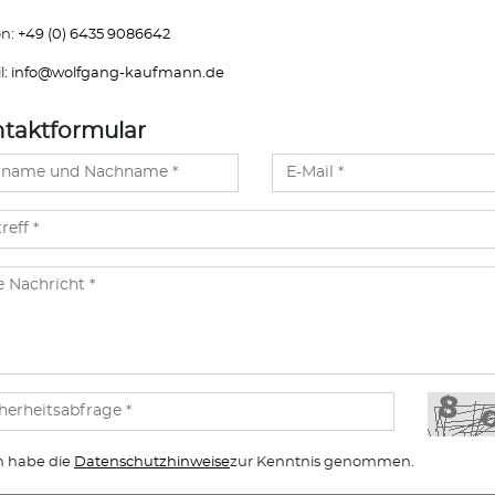
on:
+49 (0) 6435 9086642
l:
info@
wolfgang-kaufmann.de
taktformular
h habe die
Datenschutzhinweise
zur Kenntnis genommen.