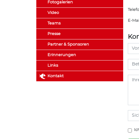
Fotogalerien
Telef
Video
E-Mai
Teams
Presse
Kon
Partner & Sponsoren
Erinnerungen
Links
Kontakt
Ic