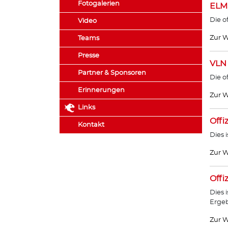
Fotogalerien
ELM
Die o
Video
Zur W
Teams
Presse
VLN
Partner & Sponsoren
Die o
Erinnerungen
Zur W
Links
Offi
Kontakt
Dies 
Zur W
Offi
Dies 
Ergeb
Zur W