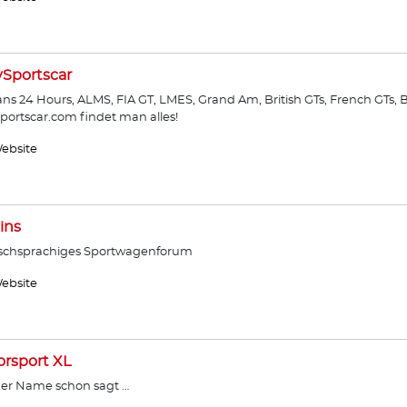
ySportscar
ns 24 Hours, ALMS, FIA GT, LMES, Grand Am, British GTs, French GTs, B
sportscar.com findet man alles!
ebsite
ins
schsprachiges Sportwagenforum
ebsite
rsport XL
er Name schon sagt …