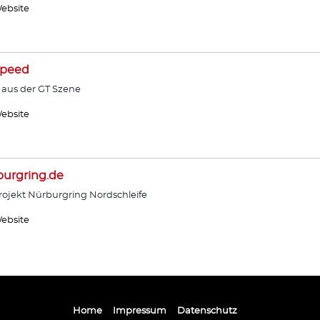
ebsite
Speed
 aus der GT Szene
ebsite
urgring.de
ojekt Nürburgring Nordschleife
ebsite
Home
Impressum
Datenschutz