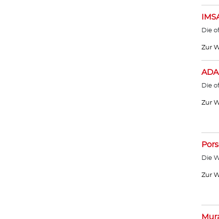
IMS
Die o
Zur W
ADA
Die o
Zur W
Por
Die W
Zur W
Mur