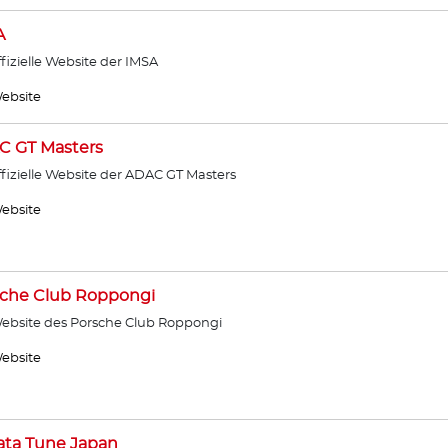
A
ffizielle Website der IMSA
ebsite
C GT Masters
ffizielle Website der ADAC GT Masters
ebsite
sche Club Roppongi
ebsite des Porsche Club Roppongi
ebsite
ata Tune Japan