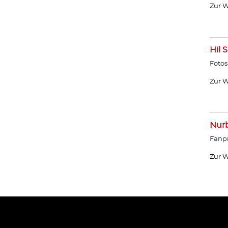
Zur W
Hil 
Fotos
Zur W
Nurb
Fanpr
Zur W