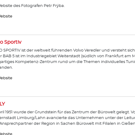
ebsite des Fotografen Petr Frýba.
ebsite
o Sportiv
 SPORTIV ist der weltweit führenden Volvo Veredler und versteht sich
r BAB 5 ist im Industriegebiet Weiterstadt (südlich von Frankfurt am 
gartiges Kompetenz-Zentrum rund um die Themen individuelles Tunin
anden.
ebsite
LY
ril 1951 wurde der Grundstein für das Zentrum der Bürowelt gelegt. 
ernstadt Limburg/Lahn avancierte das Unternehmen unter der Leitu
nsprechpartner der Region in Sachen Bürowelt mit Filialen in Gieß
ebsite