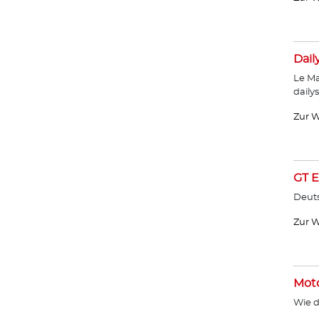
Dail
Le Ma
daily
Zur W
GT E
Deut
Zur W
Moto
Wie d