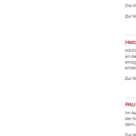
Die W
Zur W
Heic
HEICO
an de
einzi
entst
Zur W
PAU
Im Ap
der K
dem A
Zur W