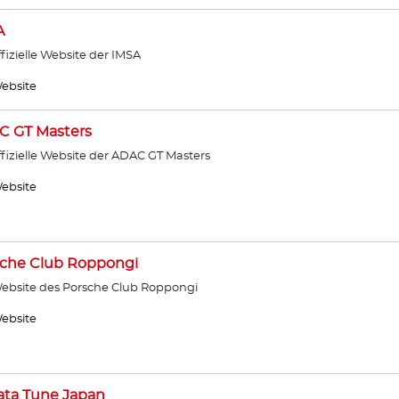
A
ffizielle Website der IMSA
ebsite
C GT Masters
ffizielle Website der ADAC GT Masters
ebsite
sche Club Roppongi
ebsite des Porsche Club Roppongi
ebsite
ata Tune Japan