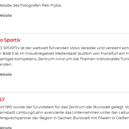
ebsite des Fotografen Petr Frýba.
ebsite
o Sportiv
 SPORTIV ist der weltweit führenden Volvo Veredler und versteht sich
r BAB 5 ist im Industriegebiet Weiterstadt (südlich von Frankfurt am 
gartiges Kompetenz-Zentrum rund um die Themen individuelles Tunin
anden.
ebsite
LY
ril 1951 wurde der Grundstein für das Zentrum der Bürowelt gelegt. 
ernstadt Limburg/Lahn avancierte das Unternehmen unter der Leitu
nsprechpartner der Region in Sachen Bürowelt mit Filialen in Gieß
ebsite