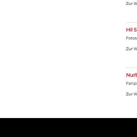
Zur W
Hil 
Fotos
Zur W
Nurb
Fanpr
Zur W