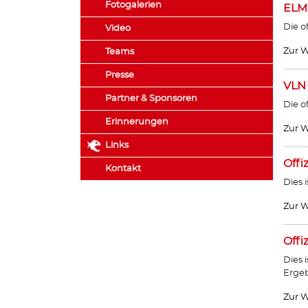
Fotogalerien
ELM
Die o
Video
Zur W
Teams
Presse
VLN
Partner & Sponsoren
Die o
Erinnerungen
Zur W
Links
Offi
Kontakt
Dies 
Zur W
Offi
Dies 
Ergeb
Zur W