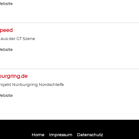
ebsite
Speed
 aus der GT Szene
ebsite
urgring.de
ojekt Nürburgring Nordschleife
ebsite
Home
Impressum
Datenschutz