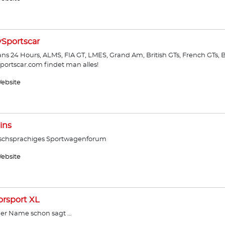
ySportscar
ns 24 Hours, ALMS, FIA GT, LMES, Grand Am, British GTs, French GTs, B
sportscar.com findet man alles!
ebsite
ins
schsprachiges Sportwagenforum
ebsite
rsport XL
er Name schon sagt …