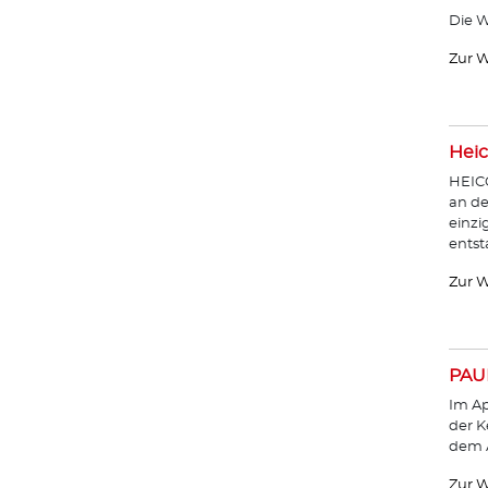
Die W
Zur W
Heic
HEICO
an de
einzi
entst
Zur W
PAU
Im Ap
der K
dem A
Zur W