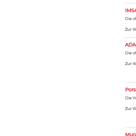
IMS
Die o
Zur W
ADA
Die o
Zur W
Por
Die W
Zur W
Mur