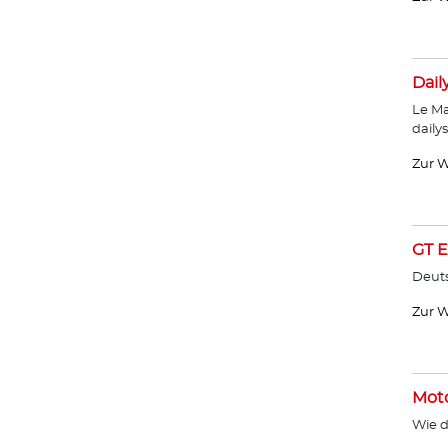
Dail
Le Ma
daily
Zur W
GT E
Deut
Zur W
Moto
Wie d