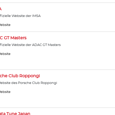
A
ffizielle Website der IMSA
ebsite
C GT Masters
ffizielle Website der ADAC GT Masters
ebsite
sche Club Roppongi
ebsite des Porsche Club Roppongi
ebsite
ata Tune Japan