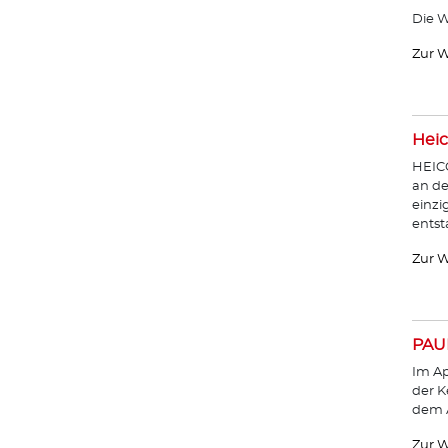
Die W
Zur W
Heic
HEICO
an de
einzi
entst
Zur W
PAU
Im Ap
der K
dem A
Zur W