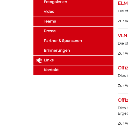
Fotogalerien
ELM
Die o
Video
Zur W
Teams
Presse
VLN
Partner & Sponsoren
Die o
Erinnerungen
Zur W
Links
Offi
Kontakt
Dies 
Zur W
Offi
Dies 
Ergeb
Zur W