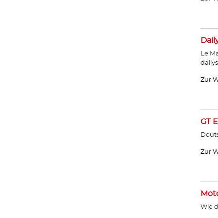
Dail
Le Ma
daily
Zur W
GT E
Deut
Zur W
Moto
Wie d