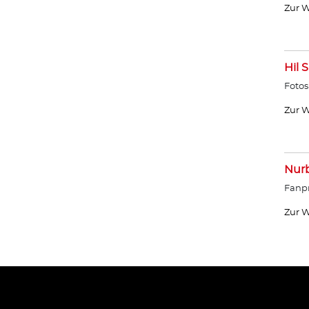
Zur W
Hil 
Fotos
Zur W
Nurb
Fanpr
Zur W