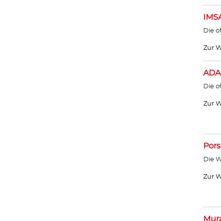
IMS
Die o
Zur W
ADA
Die o
Zur W
Por
Die W
Zur W
Mur