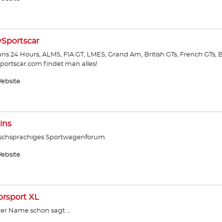
ySportscar
ns 24 Hours, ALMS, FIA GT, LMES, Grand Am, British GTs, French GTs, B
sportscar.com findet man alles!
ebsite
ins
schsprachiges Sportwagenforum
ebsite
rsport XL
er Name schon sagt …