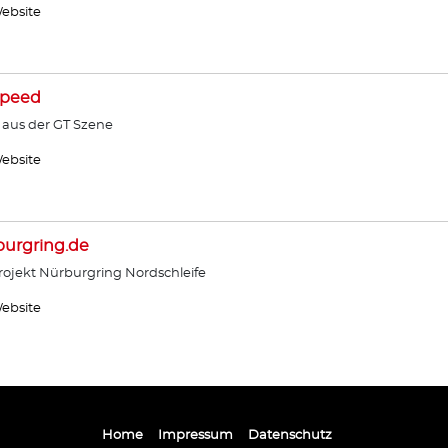
ebsite
Speed
 aus der GT Szene
ebsite
urgring.de
ojekt Nürburgring Nordschleife
ebsite
Home
Impressum
Datenschutz