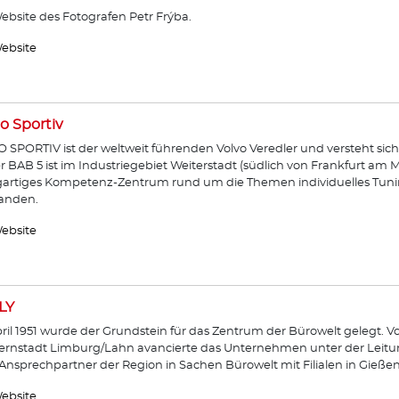
ebsite des Fotografen Petr Frýba.
ebsite
o Sportiv
 SPORTIV ist der weltweit führenden Volvo Veredler und versteht sich
r BAB 5 ist im Industriegebiet Weiterstadt (südlich von Frankfurt am 
gartiges Kompetenz-Zentrum rund um die Themen individuelles Tunin
anden.
ebsite
LY
ril 1951 wurde der Grundstein für das Zentrum der Bürowelt gelegt. 
ernstadt Limburg/Lahn avancierte das Unternehmen unter der Leitu
nsprechpartner der Region in Sachen Bürowelt mit Filialen in Gieß
ebsite