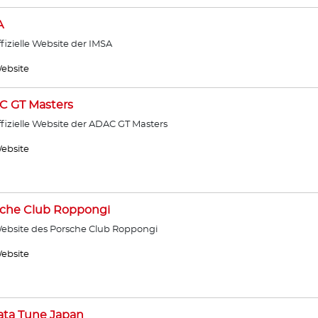
A
ffizielle Website der IMSA
ebsite
C GT Masters
ffizielle Website der ADAC GT Masters
ebsite
sche Club Roppongi
ebsite des Porsche Club Roppongi
ebsite
ata Tune Japan