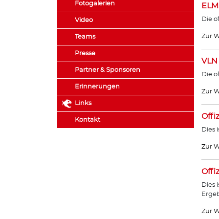
Fotogalerien
ELM
Die o
Video
Zur W
Teams
Presse
VLN
Partner & Sponsoren
Die o
Erinnerungen
Zur W
Links
Offi
Kontakt
Dies 
Zur W
Offi
Dies 
Ergeb
Zur W