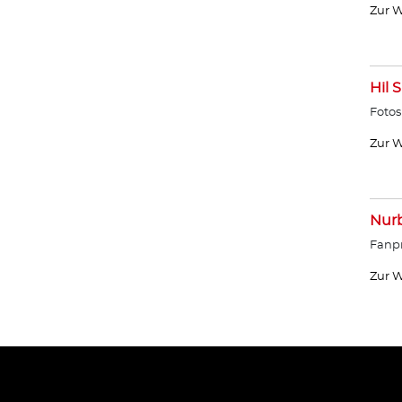
Zur W
Hil 
Fotos
Zur W
Nurb
Fanpr
Zur W