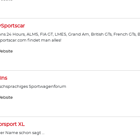
ySportscar
ns 24 Hours, ALMS, FIA GT, LMES, Grand Am, British GTs, French GTs, B
sportscar.com findet man alles!
ebsite
ins
schsprachiges Sportwagenforum
ebsite
rsport XL
er Name schon sagt …