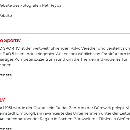
ebsite des Fotografen Petr Frýba.
ebsite
o Sportiv
 SPORTIV ist der weltweit führenden Volvo Veredler und versteht sich
r BAB 5 ist im Industriegebiet Weiterstadt (südlich von Frankfurt am 
gartiges Kompetenz-Zentrum rund um die Themen individuelles Tunin
anden.
ebsite
LY
ril 1951 wurde der Grundstein für das Zentrum der Bürowelt gelegt. 
ernstadt Limburg/Lahn avancierte das Unternehmen unter der Leitu
nsprechpartner der Region in Sachen Bürowelt mit Filialen in Gieß
ebsite