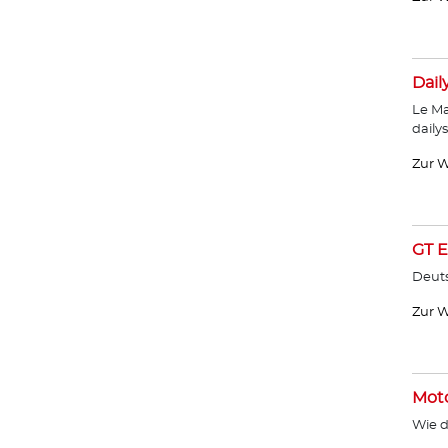
Dail
Le Ma
daily
Zur W
GT E
Deut
Zur W
Moto
Wie d