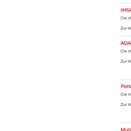
IMS
Die o
Zur W
ADA
Die o
Zur W
Por
Die W
Zur W
Mur