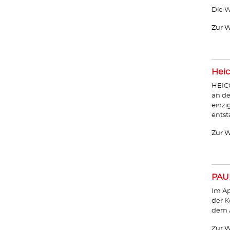
Die W
Zur W
Heic
HEICO
an de
einzi
entst
Zur W
PAU
Im Ap
der K
dem A
Zur W