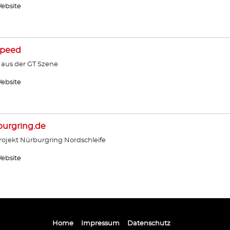
ebsite
Speed
 aus der GT Szene
ebsite
urgring.de
ojekt Nürburgring Nordschleife
ebsite
Home
Impressum
Datenschutz