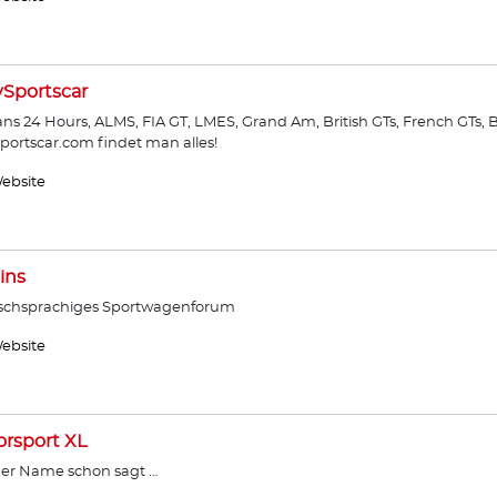
ySportscar
ns 24 Hours, ALMS, FIA GT, LMES, Grand Am, British GTs, French GTs, B
sportscar.com findet man alles!
ebsite
ins
schsprachiges Sportwagenforum
ebsite
rsport XL
er Name schon sagt …