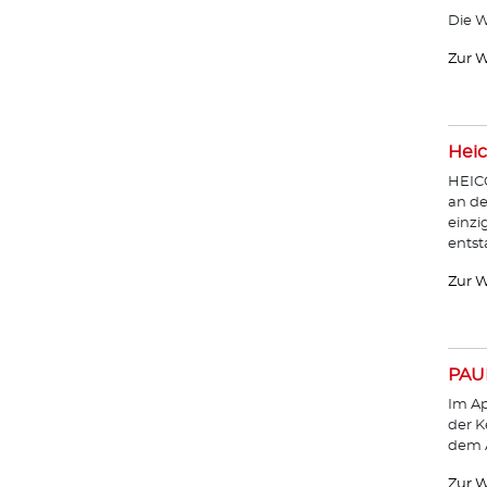
Die W
Zur W
Heic
HEICO
an de
einzi
entst
Zur W
PAU
Im Ap
der K
dem A
Zur W