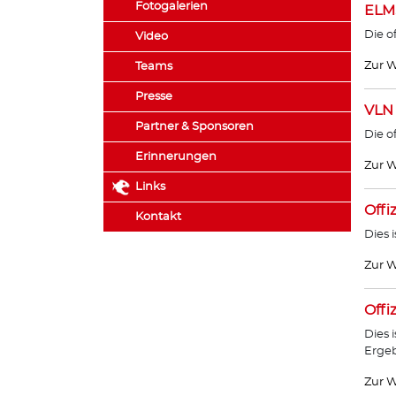
Fotogalerien
ELM
Die o
Video
Zur W
Teams
Presse
VLN
Partner & Sponsoren
Die o
Erinnerungen
Zur W
Links
Offi
Kontakt
Dies 
Zur W
Offi
Dies 
Ergeb
Zur W