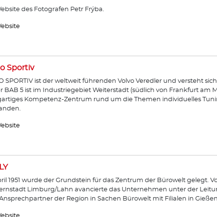
ebsite des Fotografen Petr Frýba.
ebsite
o Sportiv
 SPORTIV ist der weltweit führenden Volvo Veredler und versteht sich
r BAB 5 ist im Industriegebiet Weiterstadt (südlich von Frankfurt am 
gartiges Kompetenz-Zentrum rund um die Themen individuelles Tunin
anden.
ebsite
LY
ril 1951 wurde der Grundstein für das Zentrum der Bürowelt gelegt. 
ernstadt Limburg/Lahn avancierte das Unternehmen unter der Leitu
nsprechpartner der Region in Sachen Bürowelt mit Filialen in Gieß
ebsite