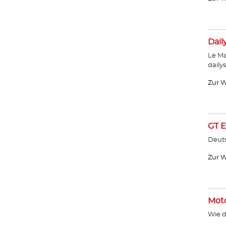
Dail
Le Ma
daily
Zur W
GT E
Deut
Zur W
Moto
Wie d