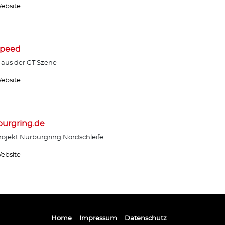
ebsite
Speed
 aus der GT Szene
ebsite
urgring.de
ojekt Nürburgring Nordschleife
ebsite
Home
Impressum
Datenschutz