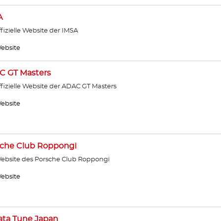
A
ffizielle Website der IMSA
ebsite
C GT Masters
ffizielle Website der ADAC GT Masters
ebsite
sche Club Roppongi
ebsite des Porsche Club Roppongi
ebsite
ata Tune Japan