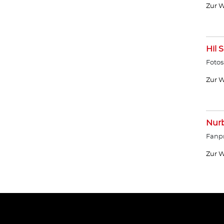
Zur W
Hil 
Fotos
Zur W
Nurb
Fanpr
Zur W