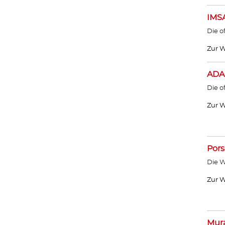
IMS
Die o
Zur W
ADA
Die o
Zur W
Por
Die W
Zur W
Mur