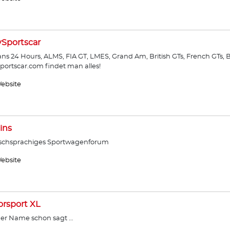
ySportscar
ns 24 Hours, ALMS, FIA GT, LMES, Grand Am, British GTs, French GTs, B
sportscar.com findet man alles!
ebsite
ins
schsprachiges Sportwagenforum
ebsite
rsport XL
er Name schon sagt …