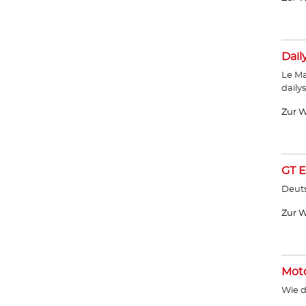
Dail
Le Ma
daily
Zur W
GT E
Deut
Zur W
Moto
Wie d