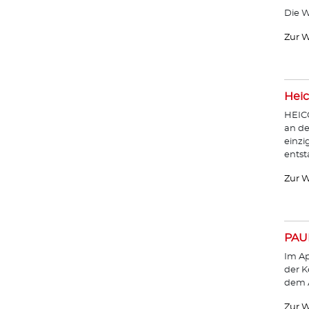
Die W
Zur W
Heic
HEICO
an de
einzi
entst
Zur W
PAU
Im Ap
der K
dem A
Zur W