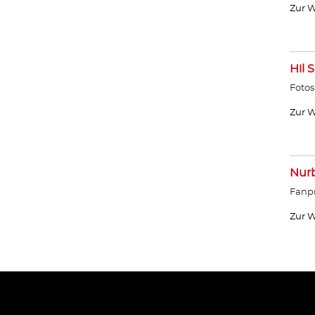
Zur W
Hil 
Fotos
Zur W
Nurb
Fanpr
Zur W