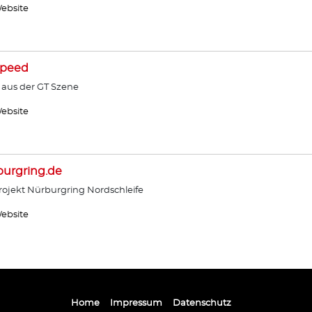
ebsite
Speed
 aus der GT Szene
ebsite
urgring.de
ojekt Nürburgring Nordschleife
ebsite
Home
Impressum
Datenschutz