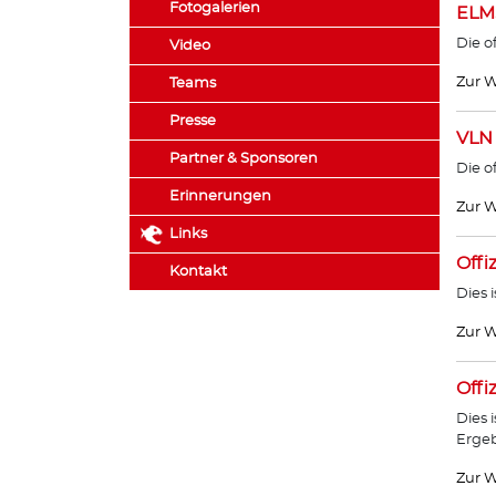
Fotogalerien
ELM
Die o
Video
Zur W
Teams
Presse
VLN
Partner & Sponsoren
Die o
Erinnerungen
Zur W
Links
Offi
Kontakt
Dies 
Zur W
Offi
Dies 
Ergeb
Zur W