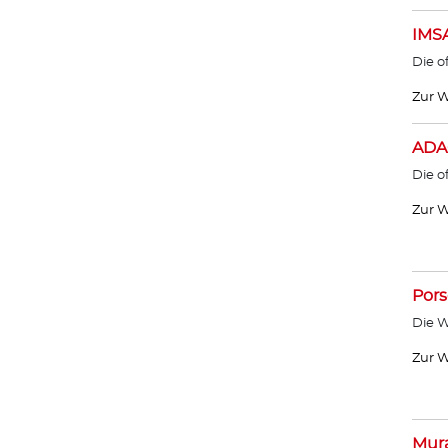
IMS
Die o
Zur W
ADA
Die o
Zur W
Por
Die W
Zur W
Mur