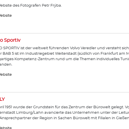
ebsite des Fotografen Petr Frýba.
ebsite
o Sportiv
 SPORTIV ist der weltweit führenden Volvo Veredler und versteht sich
r BAB 5 ist im Industriegebiet Weiterstadt (südlich von Frankfurt am 
gartiges Kompetenz-Zentrum rund um die Themen individuelles Tunin
anden.
ebsite
LY
ril 1951 wurde der Grundstein für das Zentrum der Bürowelt gelegt. 
ernstadt Limburg/Lahn avancierte das Unternehmen unter der Leitu
nsprechpartner der Region in Sachen Bürowelt mit Filialen in Gieß
ebsite