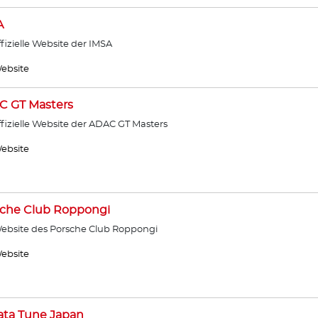
A
ffizielle Website der IMSA
ebsite
C GT Masters
ffizielle Website der ADAC GT Masters
ebsite
sche Club Roppongi
ebsite des Porsche Club Roppongi
ebsite
ata Tune Japan