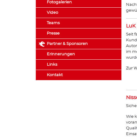
Fotogalerien
Nachf
gewün
Video
Teams
LuK
Presse
Seit 
Kunde
Partner & Sponsoren
Autom
im mo
Erinnerungen
wurde
Links
Zur W
Kontakt
Niss
Siche
Wie k
voran
Quali
Einsa