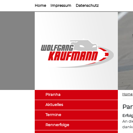
Home
Impressum
Datenschutz
Home
Piranha
Aktuelles
Par
Termine
Erfol
An di
Rennerfolge
danke