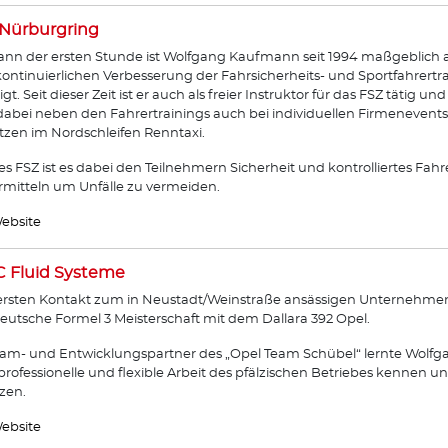
Nürburgring
ann der ersten Stunde ist Wolfgang Kaufmann seit 1994 maßgeblich 
ontinuierlichen Verbesserung der Fahrsicherheits- und Sportfahrertr
ligt. Seit dieser Zeit ist er auch als freier Instruktor für das FSZ tätig 
 dabei neben den Fahrertrainings auch bei individuellen Firmenevent
tzen im Nordschleifen Renntaxi.
des FSZ ist es dabei den Teilnehmern Sicherheit und kontrolliertes Fa
rmitteln um Unfälle zu vermeiden.
ebsite
 Fluid Systeme
rsten Kontakt zum in Neustadt/Weinstraße ansässigen Unternehmen
eutsche Formel 3 Meisterschaft mit dem Dallara 392 Opel.
eam- und Entwicklungspartner des „Opel Team Schübel“ lernte Wolf
rofessionelle und flexible Arbeit des pfälzischen Betriebes kennen 
zen.
ebsite