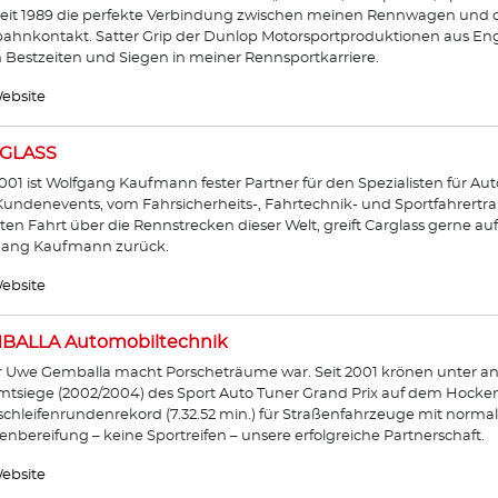
seit 1989 die perfekte Verbindung zwischen meinen Rennwagen und
ahnkontakt. Satter Grip der Dunlop Motorsportproduktionen aus Eng
n Bestzeiten und Siegen in meiner Rennsportkarriere.
ebsite
GLASS
2001 ist Wolfgang Kaufmann fester Partner für den Spezialisten für Auto
undenevents, vom Fahrsicherheits-, Fahrtechnik- und Sportfahrertrai
ten Fahrt über die Rennstrecken dieser Welt, greift Carglass gerne a
gang Kaufmann zurück.
ebsite
BALLA Automobiltechnik
 Uwe Gemballa macht Porscheträume war. Seit 2001 krönen unter a
tsiege (2002/2004) des Sport Auto Tuner Grand Prix auf dem Hocke
chleifenrundenrekord (7.32.52 min.) für Straßenfahrzeuge mit normal p
enbereifung – keine Sportreifen – unsere erfolgreiche Partnerschaft.
ebsite