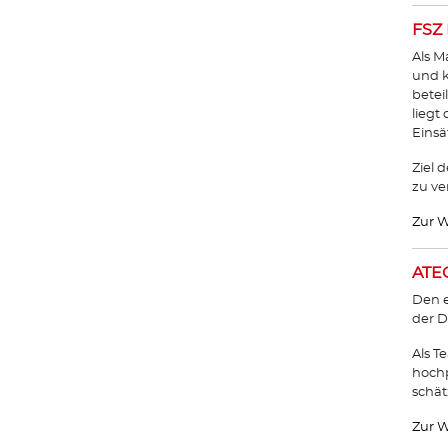
FSZ 
Als M
und k
betei
liegt
Einsä
Ziel 
zu ve
Zur W
ATEC
Den e
der D
Als T
hochp
schät
Zur W