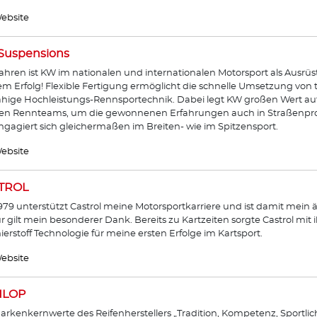
ebsite
Suspensions
Jahren ist KW im nationalen und internationalen Motorsport als Ausrü
m Erfolg! Flexible Fertigung ermöglicht die schnelle Umsetzung vo
ähige Hochleistungs-Rennsportechnik. Dabei legt KW großen Wert a
den Rennteams, um die gewonnenen Erfahrungen auch in Straßenpr
gagiert sich gleichermaßen im Breiten- wie im Spitzensport.
ebsite
TROL
1979 unterstützt Castrol meine Motorsportkarriere und ist damit mein ä
ür gilt mein besonderer Dank. Bereits zu Kartzeiten sorgte Castrol mit
erstoff Technologie für meine ersten Erfolge im Kartsport.
ebsite
LOP
arkenkernwerte des Reifenherstellers „Tradition, Kompetenz, Sportlic