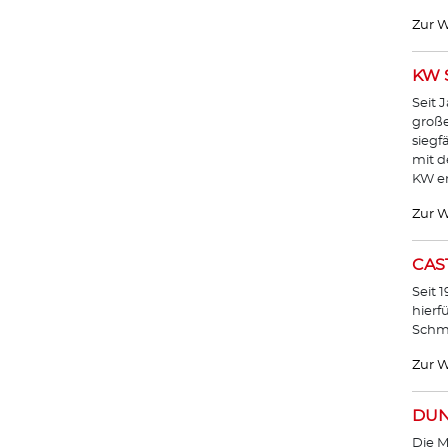
Zur W
KW 
Seit 
große
siegf
mit 
KW en
Zur W
CAS
Seit 
hierf
Schmi
Zur W
DUN
Die M