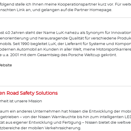
olgend stelle ich Ihnen meine Kooperationspartner kurz vor. Für weit
schten Link an, und gelangen auf die Partner Homepage.
fast 40 Jahren steht der Name LuK nahezu als Synonym für Innovation
norientierung und herausragende Qualität für verschiedene Produkt
obils. Seit 1990 begleitet LuK, der Lieferant für Systeme und Komp
dernen Automobil an Kunden in aller Welt, meine Motorsportkarrier
 u.a. 2001 mit dem Gesamtsieg des Porsche Weltcup gekrönt.
ebsite
en Road Safety Solutions
rheit ist unsere Mission
aum ein anderes Unternehmen hat Nissen die Entwicklung der mobi
getrieben – von der Nissen Warnleuchte bis hin zum intelligenten L
tät aus eigener Entwicklung und Fertigung – Nissen bietet die weltwe
tzbereiche der mobilen Verkehrssicherung.