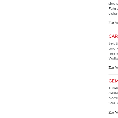
sind 
Fahrb
viele
Zur W
CAR
Seit 
und K
rasan
Wolf
Zur W
GEM
Tuner
Gesam
Nords
Straß
Zur W