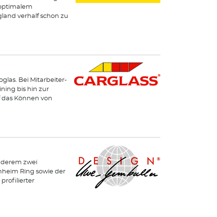
 optimalem
land verhalf schon zu
glas. Bei Mitarbeiter-
ning bis hin zur
uf das Können von
nderem zwei
nheim Ring sowie der
rofilierter