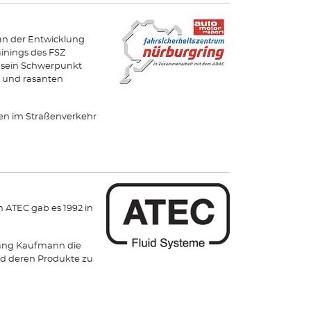
an der Entwicklung
ainings des FSZ
und sein Schwerpunkt
s und rasanten
hren im Straßenverkehr
 ATEC gab es 1992 in
gang Kaufmann die
und deren Produkte zu