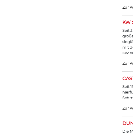
Zur W
KW 
Seit 
große
siegf
mit 
KW en
Zur W
CAS
Seit 
hierf
Schmi
Zur W
DUN
Die M