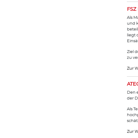
FSZ 
Als M
und k
betei
liegt
Einsä
Ziel 
zu ve
Zur W
ATEC
Den e
der D
Als T
hochp
schät
Zur W