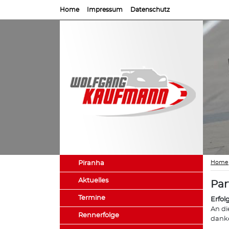
Home
Impressum
Datenschutz
Home
Piranha
Aktuelles
Par
Termine
Erfol
An di
Rennerfolge
danke