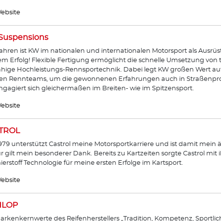
ebsite
Suspensions
Jahren ist KW im nationalen und internationalen Motorsport als Ausrü
m Erfolg! Flexible Fertigung ermöglicht die schnelle Umsetzung vo
ähige Hochleistungs-Rennsportechnik. Dabei legt KW großen Wert a
den Rennteams, um die gewonnenen Erfahrungen auch in Straßenpr
gagiert sich gleichermaßen im Breiten- wie im Spitzensport.
ebsite
TROL
1979 unterstützt Castrol meine Motorsportkarriere und ist damit mein ä
ür gilt mein besonderer Dank. Bereits zu Kartzeiten sorgte Castrol mit
erstoff Technologie für meine ersten Erfolge im Kartsport.
ebsite
LOP
arkenkernwerte des Reifenherstellers „Tradition, Kompetenz, Sportlic