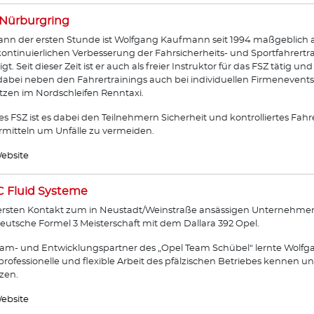
Nürburgring
ann der ersten Stunde ist Wolfgang Kaufmann seit 1994 maßgeblich 
ontinuierlichen Verbesserung der Fahrsicherheits- und Sportfahrertr
ligt. Seit dieser Zeit ist er auch als freier Instruktor für das FSZ tätig 
 dabei neben den Fahrertrainings auch bei individuellen Firmenevent
tzen im Nordschleifen Renntaxi.
des FSZ ist es dabei den Teilnehmern Sicherheit und kontrolliertes Fa
rmitteln um Unfälle zu vermeiden.
ebsite
 Fluid Systeme
rsten Kontakt zum in Neustadt/Weinstraße ansässigen Unternehmen
eutsche Formel 3 Meisterschaft mit dem Dallara 392 Opel.
eam- und Entwicklungspartner des „Opel Team Schübel“ lernte Wolf
rofessionelle und flexible Arbeit des pfälzischen Betriebes kennen 
zen.
ebsite