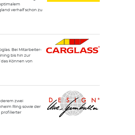
 optimalem
land verhalf schon zu
glas. Bei Mitarbeiter-
ning bis hin zur
uf das Können von
nderem zwei
nheim Ring sowie der
rofilierter