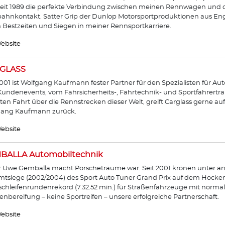
seit 1989 die perfekte Verbindung zwischen meinen Rennwagen und
ahnkontakt. Satter Grip der Dunlop Motorsportproduktionen aus Eng
n Bestzeiten und Siegen in meiner Rennsportkarriere.
ebsite
GLASS
2001 ist Wolfgang Kaufmann fester Partner für den Spezialisten für Auto
undenevents, vom Fahrsicherheits-, Fahrtechnik- und Sportfahrertrai
ten Fahrt über die Rennstrecken dieser Welt, greift Carglass gerne a
gang Kaufmann zurück.
ebsite
BALLA Automobiltechnik
 Uwe Gemballa macht Porscheträume war. Seit 2001 krönen unter a
tsiege (2002/2004) des Sport Auto Tuner Grand Prix auf dem Hocke
chleifenrundenrekord (7.32.52 min.) für Straßenfahrzeuge mit normal p
enbereifung – keine Sportreifen – unsere erfolgreiche Partnerschaft.
ebsite