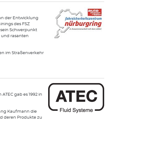
an der Entwicklung
ainings des FSZ
und sein Schwerpunkt
s und rasanten
hren im Straßenverkehr
 ATEC gab es 1992 in
gang Kaufmann die
und deren Produkte zu