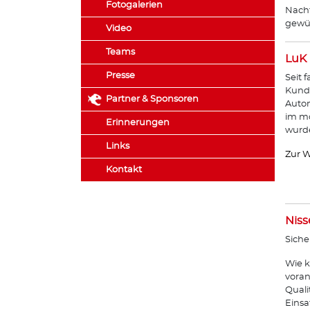
Fotogalerien
Nachf
gewün
Video
Teams
LuK
Presse
Seit 
Kunde
Partner & Sponsoren
Autom
im mo
Erinnerungen
wurde
Links
Zur W
Kontakt
Niss
Siche
Wie k
voran
Quali
Einsa