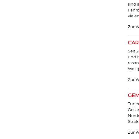
sind 
Fahrb
viele
Zur W
CAR
Seit 
und K
rasan
Wolf
Zur W
GEM
Tuner
Gesam
Nords
Straß
Zur W