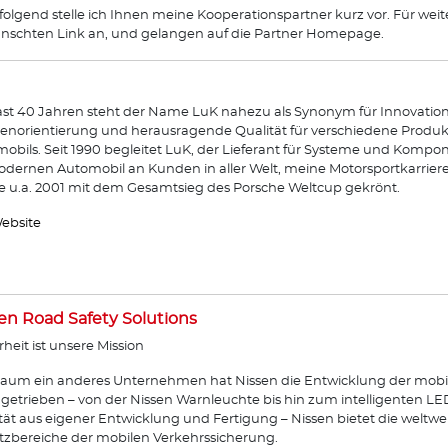
olgend stelle ich Ihnen meine Kooperationspartner kurz vor. Für weit
schten Link an, und gelangen auf die Partner Homepage.
fast 40 Jahren steht der Name LuK nahezu als Synonym für Innovation
norientierung und herausragende Qualität für verschiedene Produkt
obils. Seit 1990 begleitet LuK, der Lieferant für Systeme und Komp
dernen Automobil an Kunden in aller Welt, meine Motorsportkarrier
 u.a. 2001 mit dem Gesamtsieg des Porsche Weltcup gekrönt.
ebsite
en Road Safety Solutions
rheit ist unsere Mission
aum ein anderes Unternehmen hat Nissen die Entwicklung der mobi
getrieben – von der Nissen Warnleuchte bis hin zum intelligenten L
tät aus eigener Entwicklung und Fertigung – Nissen bietet die weltwe
tzbereiche der mobilen Verkehrssicherung.