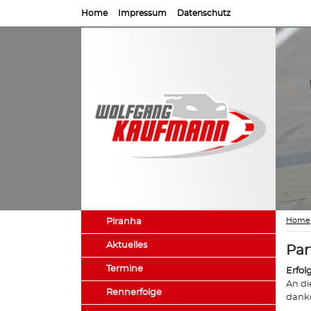
Home
Impressum
Datenschutz
Home
Piranha
Aktuelles
Par
Termine
Erfol
An di
Rennerfolge
danke