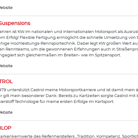
ebsite
Suspensions
Jahren ist KW im nationalen und internationalen Motorsport als Ausrü
m Erfolg! Flexible Fertigung ermöglicht die schnelle Umsetzung vo
ähige Hochleistungs-Rennsportechnik. Dabei legt KW großen Wert a
den Rennteams, um die gewonnenen Erfahrungen auch in Straßenpr
gagiert sich gleichermaßen im Breiten- wie im Spitzensport.
ebsite
TROL
1979 unterstützt Castrol meine Motorsportkarriere und ist damit mein ä
ür gilt mein besonderer Dank. Bereits zu Kartzeiten sorgte Castrol mit
erstoff Technologie für meine ersten Erfolge im Kartsport.
ebsite
LOP
arkenkernwerte des Reifenherstellers „Tradition, Kompetenz, Sportlic