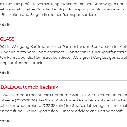
seit 1989 die perfekte Verbindung zwischen meinen Rennwagen und
ahnkontakt. Satter Grip der Dunlop Motorsportproduktionen aus Eng
n Bestzeiten und Siegen in meiner Rennsportkarriere.
ebsite
GLASS
2001 ist Wolfgang Kaufmann fester Partner für den Spezialisten für Auto
undenevents, vom Fahrsicherheits-, Fahrtechnik- und Sportfahrertrai
ten Fahrt über die Rennstrecken dieser Welt, greift Carglass gerne a
gang Kaufmann zurück.
ebsite
BALLA Automobiltechnik
 Uwe Gemballa macht Porscheträume war. Seit 2001 krönen unter a
tsiege (2002/2004) des Sport Auto Tuner Grand Prix auf dem Hocke
chleifenrundenrekord (7.32.52 min.) für Straßenfahrzeuge mit normal p
enbereifung – keine Sportreifen – unsere erfolgreiche Partnerschaft.
ebsite