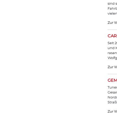
sind 
Fahrb
viele
Zur W
CAR
Seit 
und K
rasan
Wolf
Zur W
GEM
Tuner
Gesam
Nords
Straß
Zur W