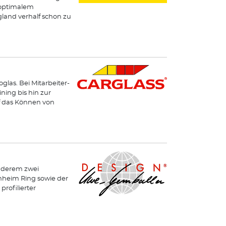
 optimalem
land verhalf schon zu
glas. Bei Mitarbeiter-
ning bis hin zur
uf das Können von
nderem zwei
nheim Ring sowie der
rofilierter