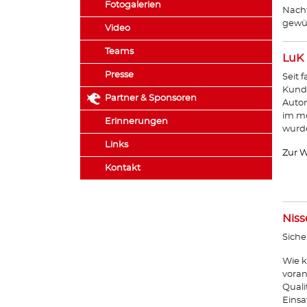
Fotogalerien
Nachf
gewün
Video
Teams
LuK
Presse
Seit 
Kunde
Partner & Sponsoren
Autom
im mo
Erinnerungen
wurde
Links
Zur W
Kontakt
Niss
Siche
Wie k
voran
Quali
Einsa