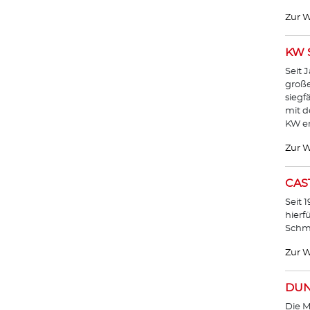
Zur W
KW 
Seit 
große
siegf
mit 
KW en
Zur W
CAS
Seit 
hierf
Schmi
Zur W
DUN
Die M