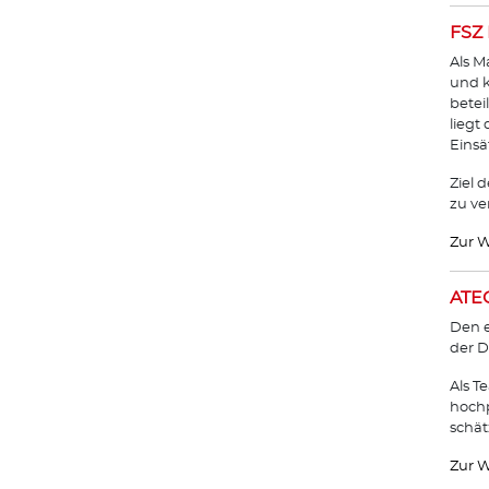
FSZ 
Als M
und k
betei
liegt
Einsä
Ziel 
zu ve
Zur W
ATEC
Den e
der D
Als T
hochp
schät
Zur W