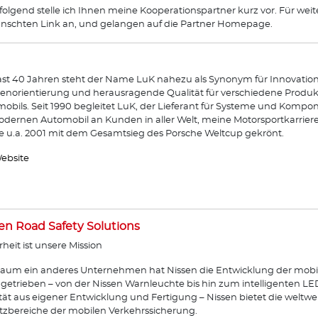
olgend stelle ich Ihnen meine Kooperationspartner kurz vor. Für weit
schten Link an, und gelangen auf die Partner Homepage.
fast 40 Jahren steht der Name LuK nahezu als Synonym für Innovation
norientierung und herausragende Qualität für verschiedene Produkt
obils. Seit 1990 begleitet LuK, der Lieferant für Systeme und Komp
dernen Automobil an Kunden in aller Welt, meine Motorsportkarrier
 u.a. 2001 mit dem Gesamtsieg des Porsche Weltcup gekrönt.
ebsite
en Road Safety Solutions
rheit ist unsere Mission
aum ein anderes Unternehmen hat Nissen die Entwicklung der mobi
getrieben – von der Nissen Warnleuchte bis hin zum intelligenten L
tät aus eigener Entwicklung und Fertigung – Nissen bietet die weltwe
tzbereiche der mobilen Verkehrssicherung.