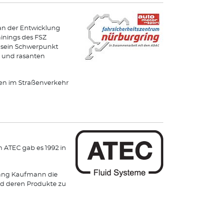
an der Entwicklung
ainings des FSZ
und sein Schwerpunkt
s und rasanten
hren im Straßenverkehr
 ATEC gab es 1992 in
gang Kaufmann die
und deren Produkte zu