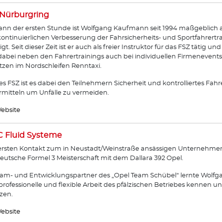
Nürburgring
ann der ersten Stunde ist Wolfgang Kaufmann seit 1994 maßgeblich 
ontinuierlichen Verbesserung der Fahrsicherheits- und Sportfahrertr
ligt. Seit dieser Zeit ist er auch als freier Instruktor für das FSZ tätig 
 dabei neben den Fahrertrainings auch bei individuellen Firmenevent
tzen im Nordschleifen Renntaxi.
des FSZ ist es dabei den Teilnehmern Sicherheit und kontrolliertes Fa
rmitteln um Unfälle zu vermeiden.
ebsite
 Fluid Systeme
rsten Kontakt zum in Neustadt/Weinstraße ansässigen Unternehmen
eutsche Formel 3 Meisterschaft mit dem Dallara 392 Opel.
eam- und Entwicklungspartner des „Opel Team Schübel“ lernte Wolf
rofessionelle und flexible Arbeit des pfälzischen Betriebes kennen 
zen.
ebsite