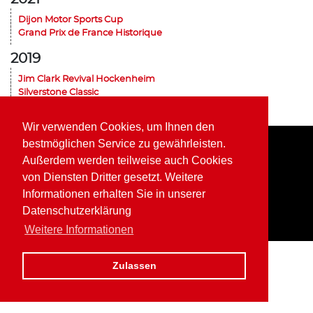
Dijon Motor Sports Cup
Grand Prix de France Historique
2019
Jim Clark Revival Hockenheim
Silverstone Classic
Historic Grand Prix Zandvoort
Dijon Motor Sports Cup
Wir verwenden Cookies, um Ihnen den
bestmöglichen Service zu gewährleisten.
Außerdem werden teilweise auch Cookies
Home
Impressum
Datenschutz
von Diensten Dritter gesetzt. Weitere
Informationen erhalten Sie in unserer
Datenschutzerklärung
Weitere Informationen
Zulassen