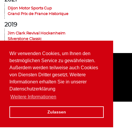
Dijon Motor Sports Cup
Grand Prix de France Historique
2019
Jim Clark Revival Hockenheim
Silverstone Classic
Historic Grand Prix Zandvoort
Dijon Motor Sports Cup
Wir verwenden Cookies, um Ihnen den
bestmöglichen Service zu gewährleisten.
Außerdem werden teilweise auch Cookies
Home
Impressum
Datenschutz
von Diensten Dritter gesetzt. Weitere
Informationen erhalten Sie in unserer
Datenschutzerklärung
Weitere Informationen
Zulassen