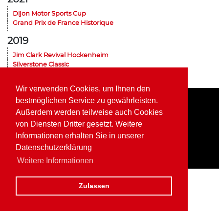
Dijon Motor Sports Cup
Grand Prix de France Historique
2019
Jim Clark Revival Hockenheim
Silverstone Classic
Historic Grand Prix Zandvoort
Dijon Motor Sports Cup
Wir verwenden Cookies, um Ihnen den
bestmöglichen Service zu gewährleisten.
Außerdem werden teilweise auch Cookies
Home
Impressum
Datenschutz
von Diensten Dritter gesetzt. Weitere
Informationen erhalten Sie in unserer
Datenschutzerklärung
Weitere Informationen
Zulassen