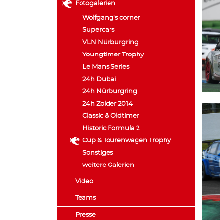
Fotogalerien
Wolfgang's corner
Supercars
VLN Nürburgring
Youngtimer Trophy
Le Mans Series
24h Dubai
24h Nürburgring
24h Zolder 2014
Classic & Oldtimer
Historic Formula 2
Cup & Tourenwagen Trophy
Sonstiges
weitere Galerien
Video
Teams
Presse