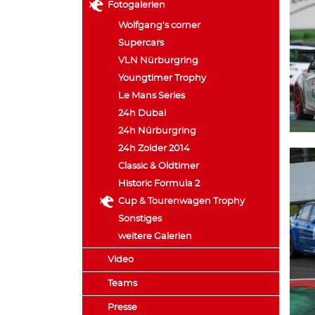
Fotogalerien
Wolfgang's corner
Supercars
VLN Nürburgring
Youngtimer Trophy
Le Mans Series
24h Dubai
24h Nürburgring
24h Zolder 2014
Classic & Oldtimer
Historic Formula 2
Cup & Tourenwagen Trophy
Sonstiges
weitere Galerien
Video
Teams
Presse