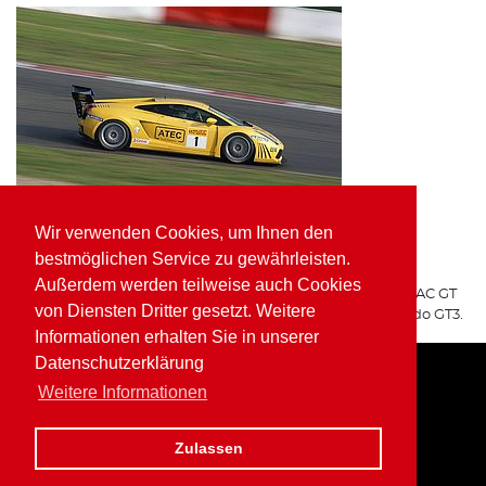
Wir verwenden Cookies, um Ihnen den
ATEC Fluid Systems Lamborghini Gallardo GT3
bestmöglichen Service zu gewährleisten.
ARGO Racing
Außerdem werden teilweise auch Cookies
Für ARGO Racing startete Wolfgang Kaufmann in der ADAC GT
von Diensten Dritter gesetzt. Weitere
Masters auf dem ATEC Fluid Systems Lamborghini Gallardo GT3.
Informationen erhalten Sie in unserer
Datenschutzerklärung
Weitere Informationen
Home
Impressum
Datenschutz
Zulassen