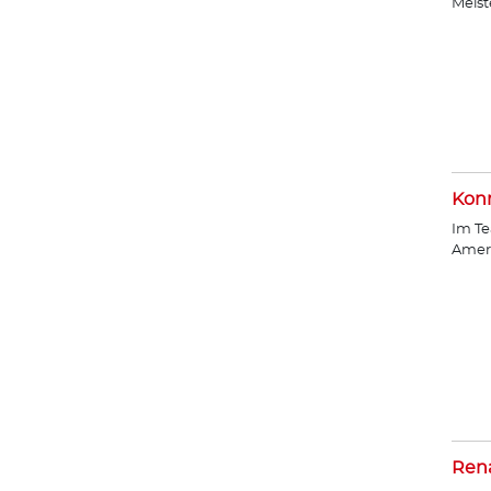
Meist
Konr
Im Te
Amer
Ren