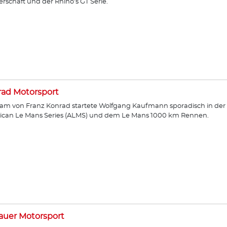
erschaft und der Rhino's GT Serie.
ad Motorsport
am von Franz Konrad startete Wolfgang Kaufmann sporadisch in der
ican Le Mans Series (ALMS) und dem Le Mans 1000 km Rennen.
auer Motorsport