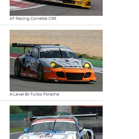
AT Racing Corvette C5R
A:Level Bi-Turbo Porsche