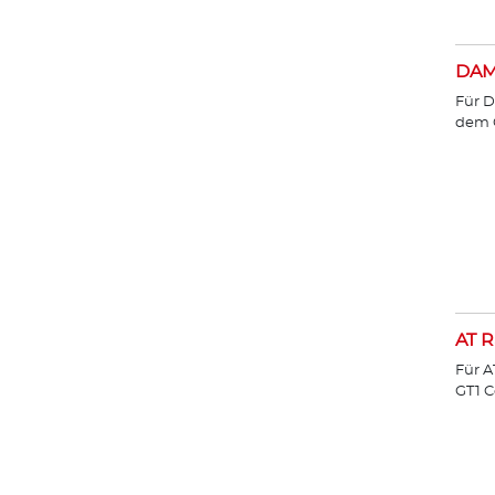
DA
Für D
dem 
AT R
Für A
GT1 C