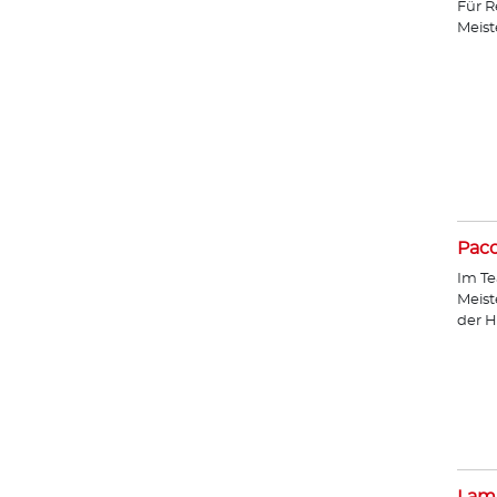
Für R
Meist
Paco
Im Te
Meist
der H