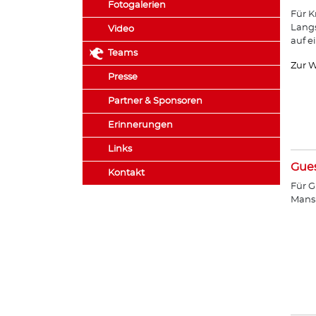
Fotogalerien
Für K
Lang
Video
auf e
Teams
Zur W
Presse
Partner & Sponsoren
Erinnerungen
Links
Gue
Kontakt
Für G
Mans 