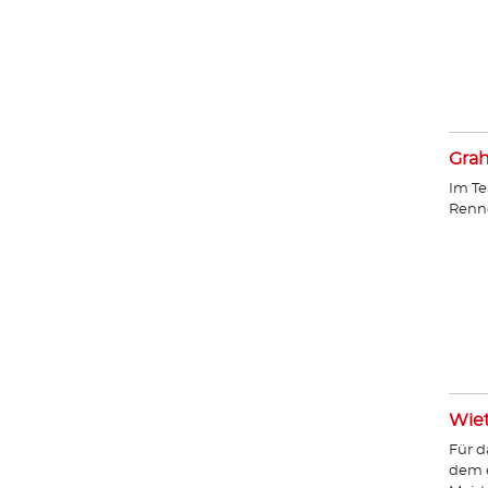
Gra
Im Te
Renn
Wie
Für d
dem e