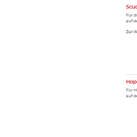
Scud
Für d
auf d
Zur W
Hope
Für H
auf 