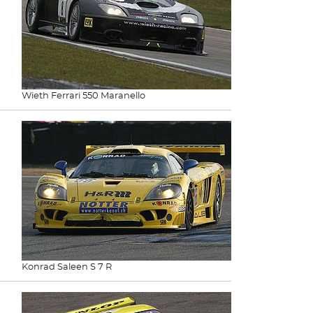
Wieth Ferrari 550 Maranello
Konrad Saleen S 7 R