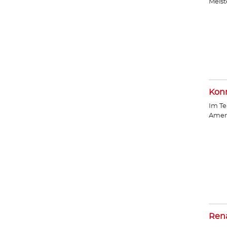
Meist
Konr
Im Te
Amer
Ren