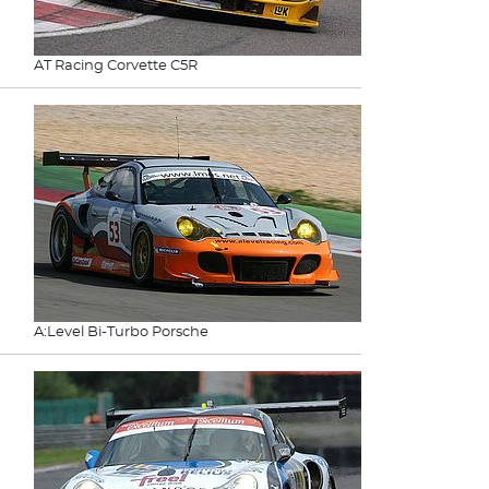
AT Racing Corvette C5R
A:Level Bi-Turbo Porsche