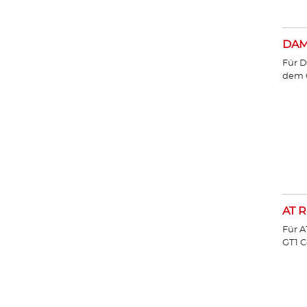
DA
Für D
dem 
AT R
Für A
GT1 C