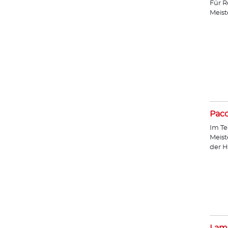
Für R
Meist
Paco
Im Te
Meist
der H