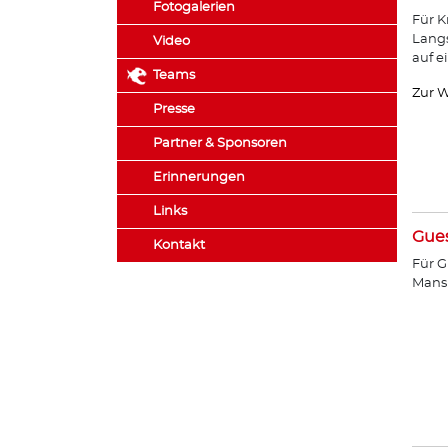
Fotogalerien
Für K
Lang
Video
auf e
Teams
Zur W
Presse
Partner & Sponsoren
Erinnerungen
Links
Gue
Kontakt
Für G
Mans 