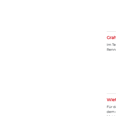
Gra
Im Te
Renn
Wie
Für d
dem e