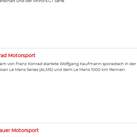
erschaft und der Rhino's GT Serie.
ad Motorsport
am von Franz Konrad startete Wolfgang Kaufmann sporadisch in der
ican Le Mans Series (ALMS) und dem Le Mans 1000 km Rennen.
auer Motorsport