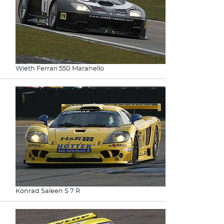
Wieth Ferrari 550 Maranello
Konrad Saleen S 7 R