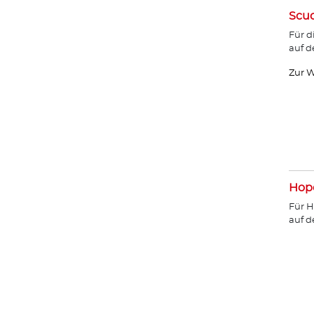
Scud
Für d
auf d
Zur W
Hope
Für H
auf 