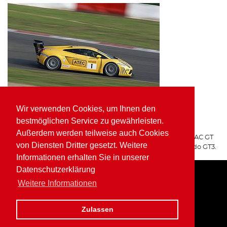
Wir verwenden Cookies, um Ihnen den
ATEC Fluid Systems Lamborghini Gallardo GT3
bestmöglichen Service zu gewährleisten.
ARGO Racing
Außerdem werden teilweise auch Cookies
Für ARGO Racing startete Wolfgang Kaufmann in der ADAC GT
von Diensten Dritter gesetzt. Weitere
Masters auf dem ATEC Fluid Systems Lamborghini Gallardo GT3.
Informationen erhalten Sie in unserer
Datenschutzerklärung
Weitere Informationen
Home
Impressum
Datenschutz
Zulassen