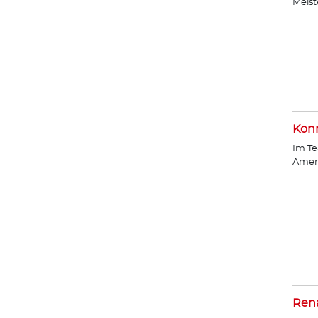
Meist
Konr
Im Te
Amer
Ren