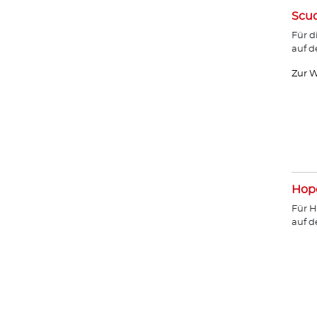
Scud
Für d
auf d
Zur W
Hope
Für H
auf 