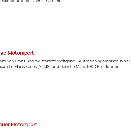
erschaft und der Rhino's GT Serie.
ad Motorsport
am von Franz Konrad startete Wolfgang Kaufmann sporadisch in der
ican Le Mans Series (ALMS) und dem Le Mans 1000 km Rennen.
auer Motorsport