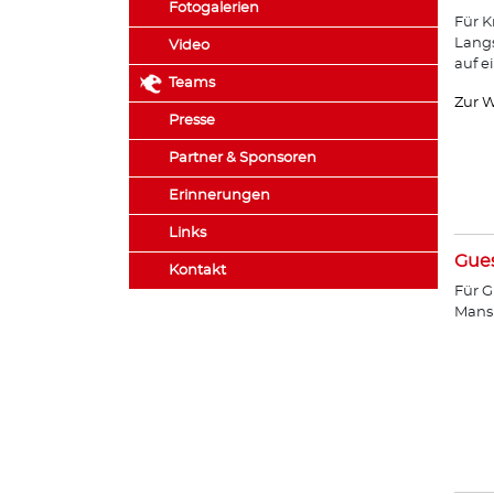
Fotogalerien
Für K
Lang
Video
auf e
Teams
Zur W
Presse
Partner & Sponsoren
Erinnerungen
Links
Gue
Kontakt
Für G
Mans 