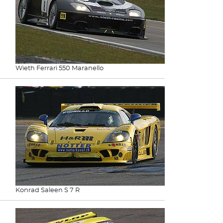
Wieth Ferrari 550 Maranello
Konrad Saleen S 7 R