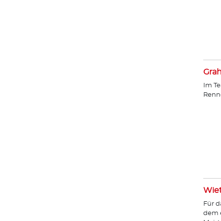
Gra
Im Te
Renn
Wie
Für d
dem e