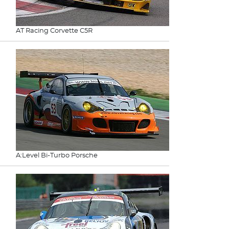
AT Racing Corvette C5R
A:Level Bi-Turbo Porsche