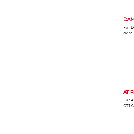
DA
Für D
dem 
AT R
Für A
GT1 C