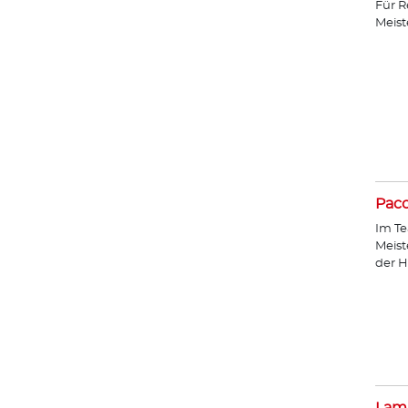
Für R
Meist
Paco
Im Te
Meist
der H