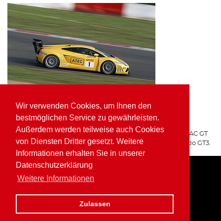
Wir verwenden Cookies, um Ihnen den
ATEC Fluid Systems Lamborghini Gallardo GT3
bestmöglichen Service zu gewährleisten.
ARGO Racing
Außerdem werden teilweise auch Cookies
Für ARGO Racing startete Wolfgang Kaufmann in der ADAC GT
von Diensten Dritter gesetzt. Weitere
Masters auf dem ATEC Fluid Systems Lamborghini Gallardo GT3.
Informationen erhalten Sie in unserer
Datenschutzerklärung
Weitere Informationen
Home
Impressum
Datenschutz
Zulassen