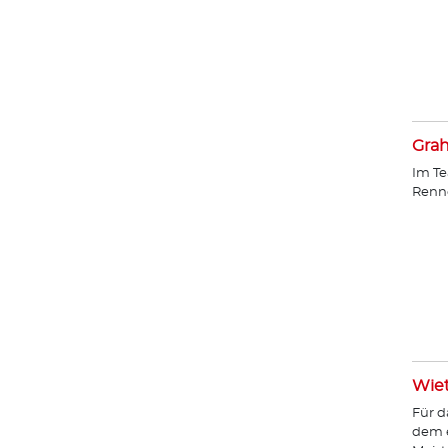
Gra
Im Te
Renn
Wie
Für d
dem e