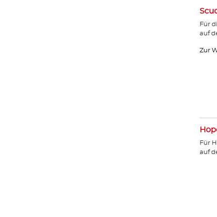
Scud
Für d
auf d
Zur W
Hope
Für H
auf 