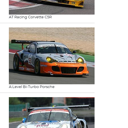
AT Racing Corvette C5R
A:Level Bi-Turbo Porsche