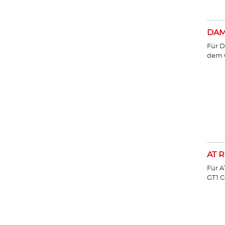
DA
Für D
dem 
AT R
Für A
GT1 C