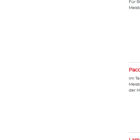
Für R
Meist
Paco
Im Te
Meist
der H