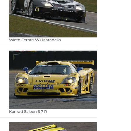
Wieth Ferrari 550 Maranello
Konrad Saleen S 7 R