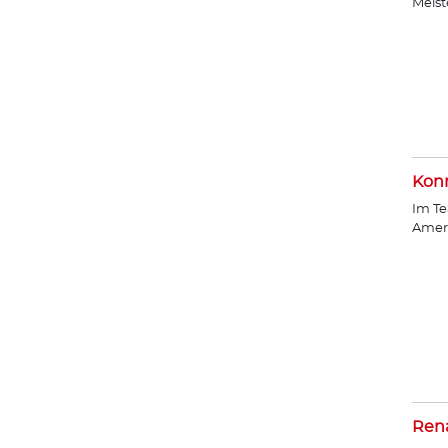
Meist
Konr
Im Te
Amer
Ren