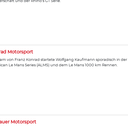
erschaft und der Rhino's GT Serie.
ad Motorsport
am von Franz Konrad startete Wolfgang Kaufmann sporadisch in der
ican Le Mans Series (ALMS) und dem Le Mans 1000 km Rennen.
auer Motorsport