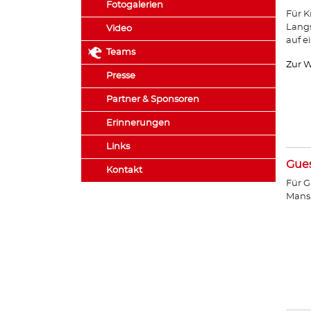
Fotogalerien
Für K
Lang
Video
auf e
Teams
Zur W
Presse
Partner & Sponsoren
Erinnerungen
Links
Gue
Kontakt
Für G
Mans 