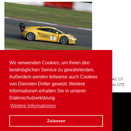
Wir verwenden Cookies, um Ihnen den
ATEC Fluid Systems Lamborghini Gallardo GT3
bestmöglichen Service zu gewährleisten.
ARGO Racing
Außerdem werden teilweise auch Cookies
Für ARGO Racing startete Wolfgang Kaufmann in der ADAC GT
von Diensten Dritter gesetzt. Weitere
Masters auf dem ATEC Fluid Systems Lamborghini Gallardo GT3.
Informationen erhalten Sie in unserer
Datenschutzerklärung
Weitere Informationen
Home
Impressum
Datenschutz
Zulassen