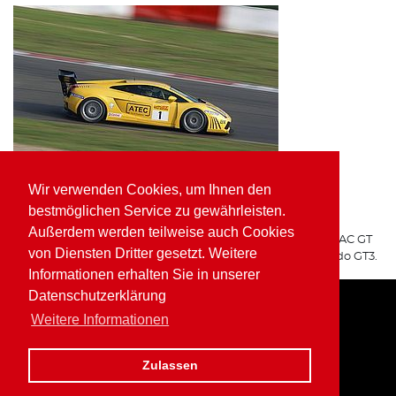
Wir verwenden Cookies, um Ihnen den
ATEC Fluid Systems Lamborghini Gallardo GT3
bestmöglichen Service zu gewährleisten.
ARGO Racing
Außerdem werden teilweise auch Cookies
Für ARGO Racing startete Wolfgang Kaufmann in der ADAC GT
von Diensten Dritter gesetzt. Weitere
Masters auf dem ATEC Fluid Systems Lamborghini Gallardo GT3.
Informationen erhalten Sie in unserer
Datenschutzerklärung
Weitere Informationen
Home
Impressum
Datenschutz
Zulassen