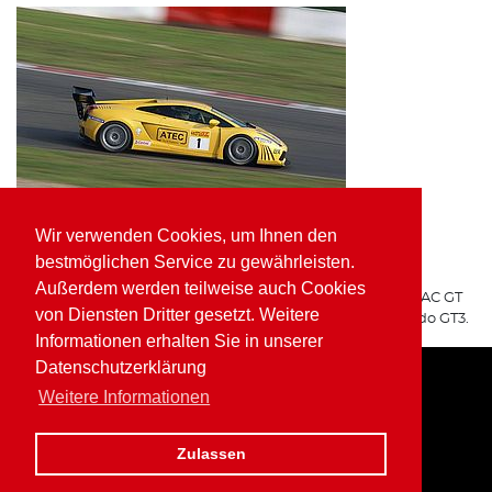
Wir verwenden Cookies, um Ihnen den
ATEC Fluid Systems Lamborghini Gallardo GT3
bestmöglichen Service zu gewährleisten.
ARGO Racing
Außerdem werden teilweise auch Cookies
Für ARGO Racing startete Wolfgang Kaufmann in der ADAC GT
von Diensten Dritter gesetzt. Weitere
Masters auf dem ATEC Fluid Systems Lamborghini Gallardo GT3.
Informationen erhalten Sie in unserer
Datenschutzerklärung
Weitere Informationen
Home
Impressum
Datenschutz
Zulassen