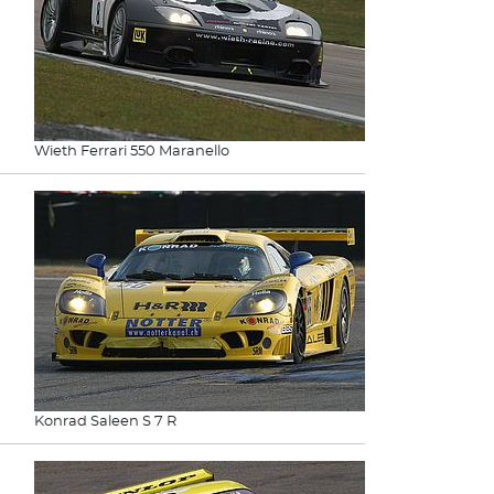
Wieth Ferrari 550 Maranello
Konrad Saleen S 7 R