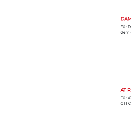
DA
Für D
dem 
AT R
Für A
GT1 C