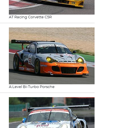
AT Racing Corvette C5R
A:Level Bi-Turbo Porsche