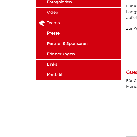
Fotogalerien
Für K
Lang
Video
auf e
Teams
Zur W
Presse
Partner & Sponsoren
Erinnerungen
Links
Gue
Kontakt
Für G
Mans 