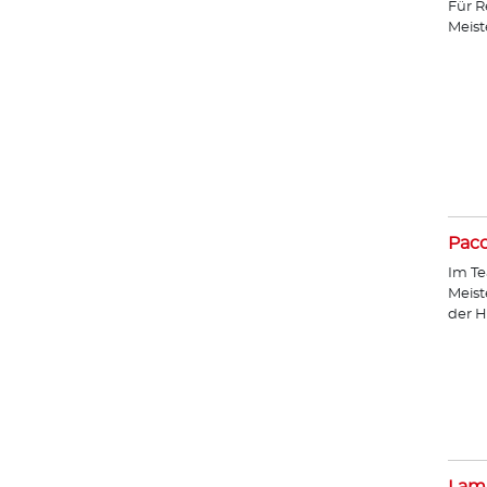
Für R
Meist
Paco
Im Te
Meist
der H