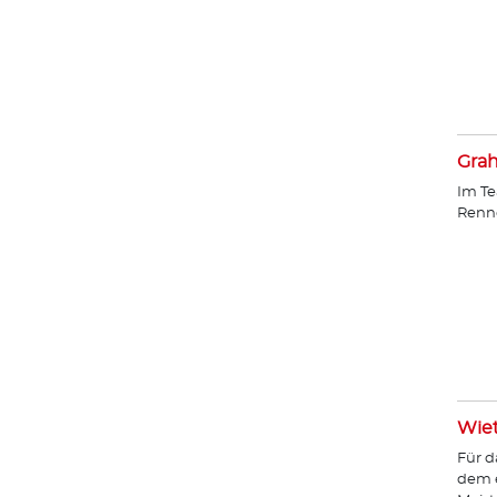
Gra
Im Te
Renn
Wie
Für d
dem e