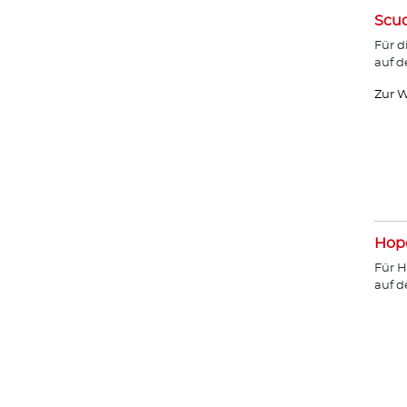
Scud
Für d
auf d
Zur W
Hope
Für H
auf 