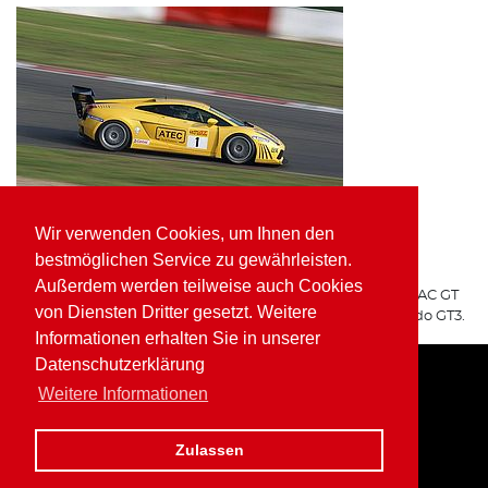
Wir verwenden Cookies, um Ihnen den
ATEC Fluid Systems Lamborghini Gallardo GT3
bestmöglichen Service zu gewährleisten.
ARGO Racing
Außerdem werden teilweise auch Cookies
Für ARGO Racing startete Wolfgang Kaufmann in der ADAC GT
von Diensten Dritter gesetzt. Weitere
Masters auf dem ATEC Fluid Systems Lamborghini Gallardo GT3.
Informationen erhalten Sie in unserer
Datenschutzerklärung
Weitere Informationen
Home
Impressum
Datenschutz
Zulassen