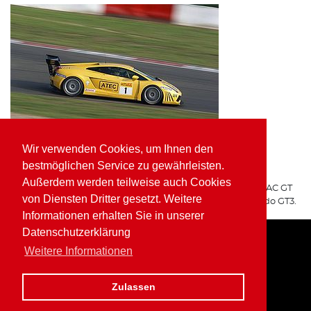
Wir verwenden Cookies, um Ihnen den
ATEC Fluid Systems Lamborghini Gallardo GT3
bestmöglichen Service zu gewährleisten.
ARGO Racing
Außerdem werden teilweise auch Cookies
Für ARGO Racing startete Wolfgang Kaufmann in der ADAC GT
von Diensten Dritter gesetzt. Weitere
Masters auf dem ATEC Fluid Systems Lamborghini Gallardo GT3.
Informationen erhalten Sie in unserer
Datenschutzerklärung
Weitere Informationen
Home
Impressum
Datenschutz
Zulassen