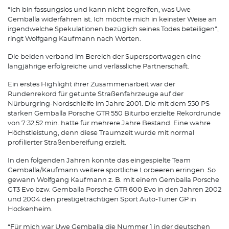
“Ich bin fassungslos und kann nicht begreifen, was Uwe
Gemballa widerfahren ist. Ich möchte mich in keinster Weise an
irgendwelche Spekulationen bezüglich seines Todes beteiligen”,
ringt Wolfgang Kaufmann nach Worten.
Die beiden verband im Bereich der Supersportwagen eine
langjährige erfolgreiche und verlässliche Partnerschaft.
Ein erstes Highlight ihrer Zusammenarbeit war der
Rundenrekord für getunte Straßenfahrzeuge auf der
Nürburgring-Nordschleife im Jahre 2001. Die mit dem 550 PS
starken Gemballa Porsche GTR 550 Biturbo erzielte Rekordrunde
von 7:32,52 min. hatte für mehrere Jahre Bestand. Eine wahre
Höchstleistung, denn diese Traumzeit wurde mit normal
profilierter Straßenbereifung erzielt.
In den folgenden Jahren konnte das eingespielte Team
Gemballa/Kaufmann weitere sportliche Lorbeeren erringen. So
gewann Wolfgang Kaufmann z. B. mit einem Gemballa Porsche
GT3 Evo bzw. Gemballa Porsche GTR 600 Evo in den Jahren 2002
und 2004 den prestigeträchtigen Sport Auto-Tuner GP in
Hockenheim.
“Für mich war Uwe Gemballa die Nummer 1 in der deutschen