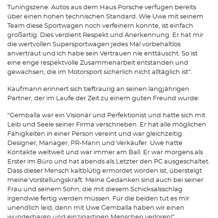
Tuningszene. Autos aus dem Haus Porsche verfügen bereits
über einen hohen technischen Standard. Wie Uwe mit seinem
Team diese Sportwagen noch verfeinern konnte, ist einfach
großartig. Dies verdient Respekt und Anerkennung. Er hat mir
die wertvollen Supersportwagen jedes Mal vorbehaltlos
anvertraut und ich habe sein Vertrauen nie enttäuscht. So ist
eine enge respektvolle Zusammenarbeit entstanden und
gewachsen, die im Motorsport sicherlich nicht alltäglich ist“.
Kaufmann erinnert sich tieftraurig an seinen langjährigen
Partner, der im Laufe der Zeit zu einem guten Freund wurde:
“Gemballa war ein Visionär und Perfektionist und hatte sich mit
Leib und Seele seiner Firma verschrieben. Er hat alle möglichen
Fähigkeiten in einer Person vereint und war gleichzeitig
Designer, Manager, PR-Mann und Verkäufer. Uwe hatte
Kontakte weltweit und war immer am Ball. Er war morgens als
Erster im Büro und hat abends als Letzter den PC ausgeschaltet.
Dass dieser Mensch kaltblütig ermordet worden ist, übersteigt
meine Vorstellungskraft. Meine Gedanken sind auch bei seiner
Frau und seinem Sohn, die mit diesem Schicksalsschlag
irgendwie fertig werden müssen. Für die beiden tut es mir
unendlich leid, denn mit Uwe Gemballa haben wir einen
wunderbaren und einzigartigen Menschen verloren!”