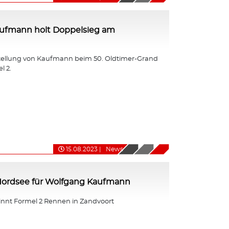
ufmann holt Doppelsieg am
tellung von Kaufmann beim 50. Oldtimer-Grand
l 2.
15.08.2023
|
News
 Nordsee für Wolfgang Kaufmann
nt Formel 2 Rennen in Zandvoort