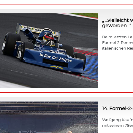
„ ...vielleic
geworden...“
Beim letzten Lauf
Formel-2-Rennw
italienischen Re
14. Formel-2
Wolfgang Kaufm
mit seinem 78e