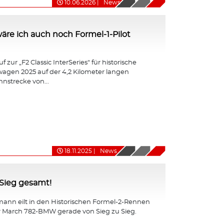
10.06.2026
|
News
ht wäre ich auch noch Formel-1-Pilot
 zur „F2 Classic InterSeries“ für historische
agen 2025 auf der 4,2 Kilometer langen
nnstrecke von...
18.11.2025
|
News
-Sieg gesamt!
ann eilt in den Historischen Formel-2-Rennen
r March 782-BMW gerade von Sieg zu Sieg.