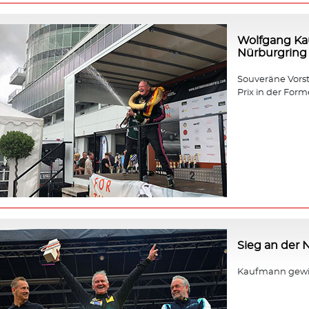
Wolfgang Ka
Nürburgring
Souveräne Vors
Prix in der Forme
Sieg an der
Kaufmann gewin