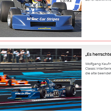
„Es herrscht
Wolfgang Kaufm
Classic InterSer
die alte beendet 