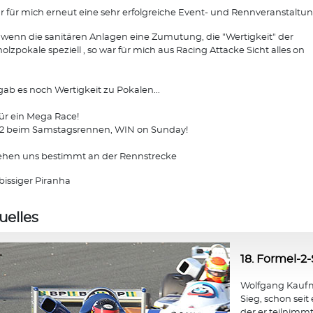
r für mich erneut eine sehr erfolgreiche Event- und Rennveranstaltun
wenn die sanitären Anlagen eine Zumutung, die "Wertigkeit" der
olzpokale speziell , so war für mich aus Racing Attacke Sicht alles on
.
gab es noch Wertigkeit zu Pokalen...
ür ein Mega Race!
 2 beim Samstagsrennen, WIN on Sunday!
ehen uns bestimmt an der Rennstrecke
bissiger Piranha
uelles
18. Formel-2-
Wolfgang Kaufma
Sieg, schon seit
der er teilnimmt,