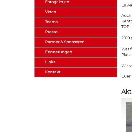
Fotogalerien
Es wa
Video
Auch 
Kanth
Teams
TOP..
Presse
2019 
Partner & Sponsoren
Was f
Erinnerungen
Platz
Links
Wir s
Kontakt
Euer 
Akt