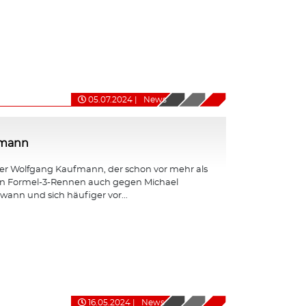
05.07.2024
|
News
fmann
er Wolfgang Kaufmann, der schon vor mehr als
en Formel-3-Rennen auch gegen Michael
nn und sich häufiger vor...
16.05.2024
|
News