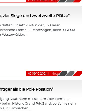
13.05.2025
|
News
, vier Siege und zwei zweite Plätze“
dritten Einsatz 2024 in der „F2 Classic
r historische Formel-2-Rennwagen, beim „SPA SIX
 Westerwälder...
09.10.2024
|
News
iger als die Pole Position“
fgang Kaufmann mit seinem 78er Formel-2-
eim „Historic Grand Prix Zandvoort“, in einem
 zur Historischen...