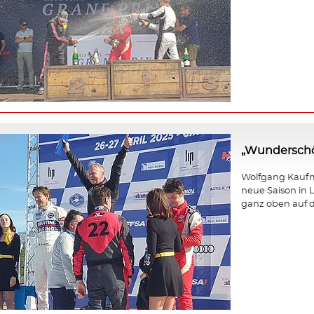
„Wunderschö
Wolfgang Kaufma
neue Saison in L
ganz oben auf d