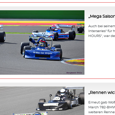
„Mega Saison
Auch bei seinem 
Interseries“ fü
HOURS“, war der
„Rennen wicht
Erneut gab Wol
March 782-BMW b
weiteren Rennen