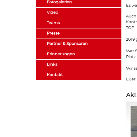
Fotogalerien
Es wa
Video
Auch 
Kanth
Teams
TOP..
Presse
2019 
Partner & Sponsoren
Was f
Erinnerungen
Platz
Links
Wir s
Kontakt
Euer 
Akt