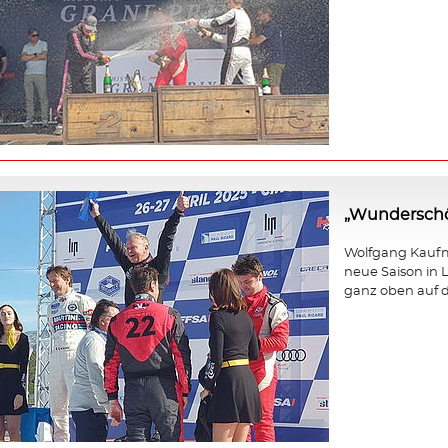
„Wunderschö
Wolfgang Kaufma
neue Saison in L
ganz oben auf d