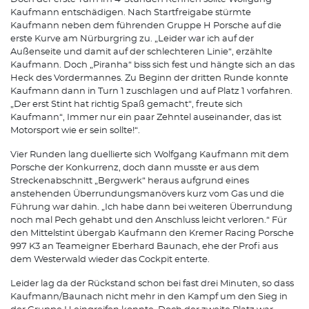
Kaufmann entschädigen. Nach Startfreigabe stürmte
Kaufmann neben dem führenden Gruppe H Porsche auf die
erste Kurve am Nürburgring zu. „Leider war ich auf der
Außenseite und damit auf der schlechteren Linie“, erzählte
Kaufmann. Doch „Piranha“ biss sich fest und hängte sich an das
Heck des Vordermannes. Zu Beginn der dritten Runde konnte
Kaufmann dann in Turn 1 zuschlagen und auf Platz 1 vorfahren.
„Der erst Stint hat richtig Spaß gemacht“, freute sich
Kaufmann“, Immer nur ein paar Zehntel auseinander, das ist
Motorsport wie er sein sollte!“.
Vier Runden lang duellierte sich Wolfgang Kaufmann mit dem
Porsche der Konkurrenz, doch dann musste er aus dem
Streckenabschnitt „Bergwerk“ heraus aufgrund eines
anstehenden Überrundungsmanövers kurz vom Gas und die
Führung war dahin. „Ich habe dann bei weiteren Überrundung
noch mal Pech gehabt und den Anschluss leicht verloren.“ Für
den Mittelstint übergab Kaufmann den Kremer Racing Porsche
997 K3 an Teameigner Eberhard Baunach, ehe der Profi aus
dem Westerwald wieder das Cockpit enterte.
Leider lag da der Rückstand schon bei fast drei Minuten, so dass
Kaufmann/Baunach nicht mehr in den Kampf um den Sieg in