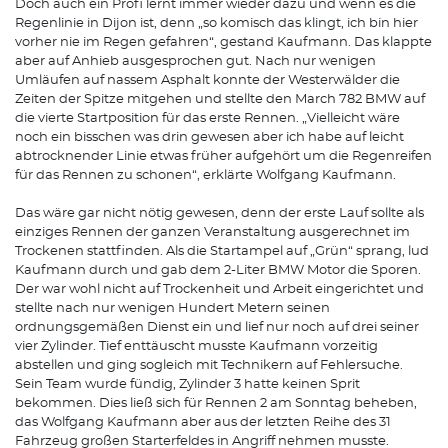
Doch auch ein Profi lernt immer wieder dazu und wenn es die
Regenlinie in Dijon ist, denn „so komisch das klingt, ich bin hier
vorher nie im Regen gefahren“, gestand Kaufmann. Das klappte
aber auf Anhieb ausgesprochen gut. Nach nur wenigen
Umläufen auf nassem Asphalt konnte der Westerwälder die
Zeiten der Spitze mitgehen und stellte den March 782 BMW auf
die vierte Startposition für das erste Rennen. „Vielleicht wäre
noch ein bisschen was drin gewesen aber ich habe auf leicht
abtrocknender Linie etwas früher aufgehört um die Regenreifen
für das Rennen zu schonen“, erklärte Wolfgang Kaufmann.
Das wäre gar nicht nötig gewesen, denn der erste Lauf sollte als
einziges Rennen der ganzen Veranstaltung ausgerechnet im
Trockenen stattfinden. Als die Startampel auf „Grün“ sprang, lud
Kaufmann durch und gab dem 2-Liter BMW Motor die Sporen.
Der war wohl nicht auf Trockenheit und Arbeit eingerichtet und
stellte nach nur wenigen Hundert Metern seinen
ordnungsgemäßen Dienst ein und lief nur noch auf drei seiner
vier Zylinder. Tief enttäuscht musste Kaufmann vorzeitig
abstellen und ging sogleich mit Technikern auf Fehlersuche.
Sein Team wurde fündig, Zylinder 3 hatte keinen Sprit
bekommen. Dies ließ sich für Rennen 2 am Sonntag beheben,
das Wolfgang Kaufmann aber aus der letzten Reihe des 31
Fahrzeug großen Starterfeldes in Angriff nehmen musste.