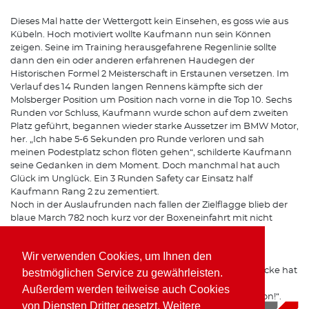
Dieses Mal hatte der Wettergott kein Einsehen, es goss wie aus
Kübeln. Hoch motiviert wollte Kaufmann nun sein Können
zeigen. Seine im Training herausgefahrene Regenlinie sollte
dann den ein oder anderen erfahrenen Haudegen der
Historischen Formel 2 Meisterschaft in Erstaunen versetzen. Im
Verlauf des 14 Runden langen Rennens kämpfte sich der
Molsberger Position um Position nach vorne in die Top 10. Sechs
Runden vor Schluss, Kaufmann wurde schon auf dem zweiten
Platz geführt, begannen wieder starke Aussetzer im BMW Motor,
her. „Ich habe 5-6 Sekunden pro Runde verloren und sah
meinen Podestplatz schon flöten gehen“, schilderte Kaufmann
seine Gedanken in dem Moment. Doch manchmal hat auch
Glück im Unglück. Ein 3 Runden Safety car Einsatz half
Kaufmann Rang 2 zu zementiert.
Noch in der Auslaufrunden nach fallen der Zielflagge blieb der
blaue March 782 noch kurz vor der Boxeneinfahrt mit nicht
mehr laufendem Motor stehen…
Wir verwenden Cookies, um Ihnen den
„Ein super Abschluss für ein zunächst durchwachsendes
Wochenende“, so das Fazit des Formel 2 Piloten. „Die Strecke hat
bestmöglichen Service zu gewährleisten.
auch im Regen richtig Spaß gemacht und ein Sieg war in
Außerdem werden teilweise auch Cookies
Griffweite. Ich freue mich jetzt schon auf die nächste Saison!“.
von Diensten Dritter gesetzt. Weitere
09.10.2019
|
News