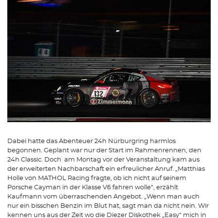
Dabei hatte das Abenteuer 24h Nürburgring harmlos
begonnen. Geplant war nur der Start im Rahmenrennen, den
24h Classic. Doch am Montag vor der Veranstaltung kam aus
der erweiterten Nachbarschaft ein erfreulicher Anruf. „Matthias
Holle von MATHOL Racing fragte, ob ich nicht auf seinem
Porsche Cayman in der Klasse V6 fahren wolle“, erzählt
Kaufmann vom überraschenden Angebot. „Wenn man auch
nur ein bisschen Benzin im Blut hat, sagt man da nicht nein. Wir
kennen uns aus der Zeit wo die Diezer Diskothek „Easy“ mich in