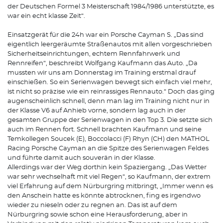
der Deutschen Formel 3 Meisterschaft 1984/1986 unterstützte, es
war ein echt klasse Zeit“.
Einsatzgerät für die 24h war ein Porsche Cayman S. „Das sind
eigentlich leergeräumte Straßenautos mit allen vorgeschrieben
Sicherheitseinrichtungen, echtem Rennfahrwerk und
Rennreifen“, beschreibt Wolfgang Kaufmann das Auto. „Da
mussten wir uns am Donnerstag im Training erstmal drauf
einschießen. So ein Serienwagen bewegt sich einfach viel mehr,
ist nicht so präzise wie ein reinrassiges Rennauto.“ Doch das ging
augenscheinlich schnell, denn man lag im Training nicht nur in
der Klasse V6 auf Anhieb vorne, sondern lag auch in der
gesamten Gruppe der Serienwagen in den Top 3. Die setzte sich
auch im Rennen fort. Schnell brachten Kaufmann und seine
Temkollegen Soucek (E), Boccolacci (F) Rhyn (CH) den MATHOL
Racing Porsche Cayman an die Spitze des Serienwagen Feldes
und führte damit auch souverän in der Klasse.
Allerdings war der Weg dorthin kein Spaziergang. „Das Wetter
war sehr wechselhaft mit viel Regen“, so Kaufmann, der extrem
viel Erfahrung auf dem Nürburgring mitbringt, „Immer wenn es
den Anschein hatte es könnte abtrocknen, fing es irgendwo
wieder zu nieseln oder zu regnen an. Das ist auf dem
Nürburgring sowie schon eine Herausforderung, aber in