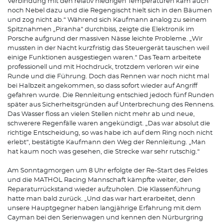
Verbindung mit den relativ niedrigen Temperaturen kam auch
noch Nebel dazu und die Regengischt hielt sich in den Bäumen
und zog nicht ab.“ Während sich Kaufmann analog zu seinem
Spitznahmen „Piranha“ durchbiss, zeigte die Elektronik im
Porsche aufgrund der massiven Nässe leichte Probleme. „Wir
mussten in der Nacht kurzfristig das Steuergerät tauschen weil
einige Funktionen ausgestiegen waren.“ Das Team arbeitete
professionell und mit Hochdruck, trotzdem verloren wir eine
Runde und die Führung. Doch das Rennen war noch nicht mal
bei Halbzeit angekommen, so dass sofort wieder auf Angriff
gefahren wurde. Die Rennleitung entschied jedoch fünf Runden
später aus Sicherheitsgründen auf Unterbrechung des Rennens.
Das Wasser floss an vielen Stellen nicht mehr ab und neue,
schwerere Regenfälle waren angekündigt. „Das war absolut die
richtige Entscheidung, so was habe ich auf dem Ring noch nicht
erlebt“, bestätigte Kaufmann den Weg der Rennleitung. „Man
hat kaum noch was gesehen, die Strecke war sehr rutschig.“
Am Sonntagmorgen um 8 Uhr erfolgte der Re-Start des Feldes
und die MATHOL Racing Mannschaft kämpfte weiter, den
Reparaturrückstand wieder aufzuholen. Die Klassenführung
hatte man bald zurück. „Und das war hart erarbeitet, denn
unsere Hauptgegner haben langjährige Erfahrung mit dem
Cayman bei den Serienwagen und kennen den Nürburgring