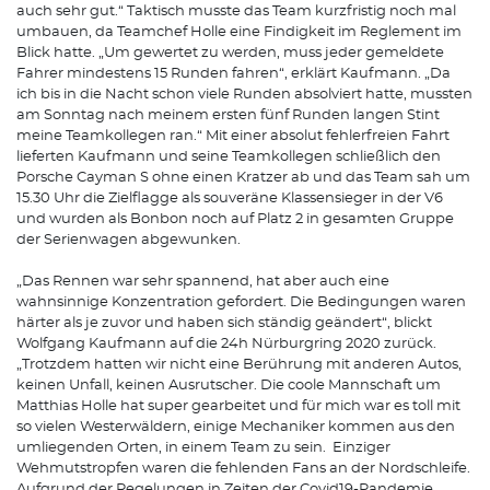
auch sehr gut.“ Taktisch musste das Team kurzfristig noch mal
umbauen, da Teamchef Holle eine Findigkeit im Reglement im
Blick hatte. „Um gewertet zu werden, muss jeder gemeldete
Fahrer mindestens 15 Runden fahren“, erklärt Kaufmann. „Da
ich bis in die Nacht schon viele Runden absolviert hatte, mussten
am Sonntag nach meinem ersten fünf Runden langen Stint
meine Teamkollegen ran.“ Mit einer absolut fehlerfreien Fahrt
lieferten Kaufmann und seine Teamkollegen schließlich den
Porsche Cayman S ohne einen Kratzer ab und das Team sah um
15.30 Uhr die Zielflagge als souveräne Klassensieger in der V6
und wurden als Bonbon noch auf Platz 2 in gesamten Gruppe
der Serienwagen abgewunken.
„Das Rennen war sehr spannend, hat aber auch eine
wahnsinnige Konzentration gefordert. Die Bedingungen waren
härter als je zuvor und haben sich ständig geändert“, blickt
Wolfgang Kaufmann auf die 24h Nürburgring 2020 zurück.
„Trotzdem hatten wir nicht eine Berührung mit anderen Autos,
keinen Unfall, keinen Ausrutscher. Die coole Mannschaft um
Matthias Holle hat super gearbeitet und für mich war es toll mit
so vielen Westerwäldern, einige Mechaniker kommen aus den
umliegenden Orten, in einem Team zu sein. Einziger
Wehmutstropfen waren die fehlenden Fans an der Nordschleife.
Aufgrund der Regelungen in Zeiten der Covid19-Pandemie