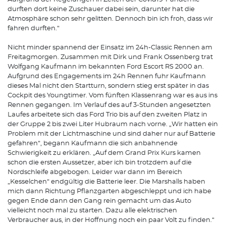
durften dort keine Zuschauer dabei sein, darunter hat die
Atmosphäre schon sehr gelitten. Dennoch bin ich froh, dass wir
fahren durften.“
Nicht minder spannend der Einsatz im 24h-Classic Rennen am
Freitagmorgen. Zusammen mit Dirk und Frank Ossenberg trat
Wolfgang Kaufmann im bekannten Ford Escort RS 2000 an.
Aufgrund des Engagements im 24h Rennen fuhr Kaufmann
dieses Mal nicht den Startturn, sondern stieg erst später in das
Cockpit des Youngtimer. Vom fünften Klassenrang war es aus ins
Rennen gegangen. Im Verlauf des auf 3-Stunden angesetzten
Laufes arbeitete sich das Ford Trio bis auf den zweiten Platz in
der Gruppe 2 bis zwei Liter Hubraum nach vorne. „Wir hatten ein
Problem mit der Lichtmaschine und sind daher nur auf Batterie
gefahren“, begann Kaufmann die sich anbahnende
Schwierigkeit zu erklären. „Auf dem Grand Prix Kurs kamen
schon die ersten Aussetzer, aber ich bin trotzdem auf die
Nordschleife abgebogen. Leider war dann im Bereich
„Kesselchen“ endgültig die Batterie leer. Die Marshalls haben
mich dann Richtung Pflanzgarten abgeschleppt und ich habe
gegen Ende dann den Gang rein gemacht um das Auto
vielleicht noch mal zu starten. Dazu alle elektrischen
Verbraucher aus, in der Hoffnung noch ein paar Volt zu finden.“