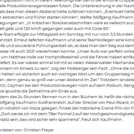
ngsposition nicht in Gefahr. Allerdings war damit der erhoffte Grupp
alle Produktionswagenklassen futsch. Die Unterbrechung in der Nach
 als dass man diesen Abstand hätte zufahren können. „Eventuell hät
r abbrechen und früher starten können“, stellte Wolfgang Kaufmann
egungen an. „In kritischen Streckenabschnitten wäre es vielleicht au
lt gelb und 120 km/h gegangen oder auch mit Code 60".
e-Start erfolgte zur Mittagszeit am Sonntag mit nur noch 3,5 Stunden
ahrzeit. Erneut lieferten Kaufmann und seine Teamkollegen eine kon
lle und souveräne Führungsarbeit ab, so dass man den Sieg aus dem 
lasse V6 auch 2021 wiederholen konnte. „Unser Auto war perfekt vorber
um Matthias Holle war hochprofessionell und die Fahrer haben einfa
iefert. Es war wieder einmal toll mit so vielen Westerwälder Mechanik
nsam im Einsatz zu sein“, zog der Molsberger sein Fazit. „Ohne die z
e hätten wir sicherlich auch ein wichtiges Wort um den Gruppensieg 
n, denn genau so groß war unser Abstand im Ziel.“ Trotzdem landete
OL Cayman bei den Produktionswagen noch auf dem Podium, Rang 3
e spuckte die Zeitnahme am Ende aus.
em das 24-Stunden Rennen nun in den Büchern ist, heißt die nächst
olfgang Kaufmann Südfrankreich. Auf der Strecke von Paul-Ricard, i
n nördlich von Nizza gelegen, findet der historische Grand-Prix von 
. „Dort werde ich mit dem 78er Formel 2 auf der Hochgeschwindigkeit
nsatz sein, das wird sicher sehr spannend“, freut sich Kaufmann.
rieben von: Christian Freyer