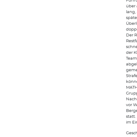
Führu
über 
lang,
späte
Überl
doppe
Der R
Restf
schne
der K
Team 
abgel
gemei
Straf
könne
MATH
Grupp
Nachd
vor W
Berge
statt
im Ei
Gesch