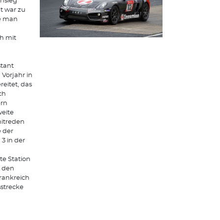
ensieg
t war zu
te man
ch mit
stant
Vorjahr in
eitet, das
ch
ern
weite
mitreden
 der
 in der
e Station
n den
Frankreich
sstrecke