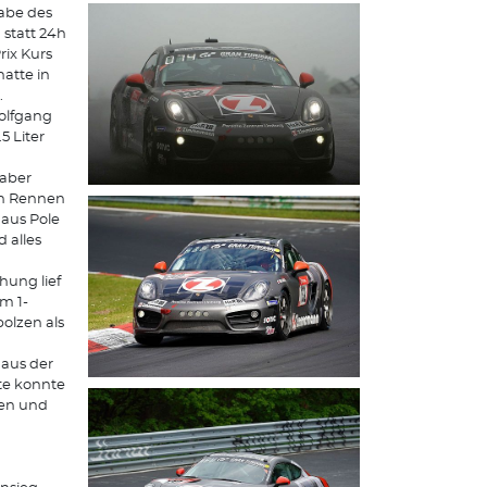
gabe des
 statt 24h
ix Kurs
atte in
.
olfgang
5 Liter
 aber
en Rennen
 aus Pole
 alles
hung lief
m 1-
olzen als
aus der
te konnte
ren und