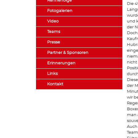
Rennerfolge
Die 4
Langs
Fotogalerien
wurde
Video
und k
der N
Teams
Doch 
Kaufm
Presse
Hubr
einge
Partner & Sponsoren
niema
nicht
Erinnerungen
Posit
Links
durch
Diese
Kontakt
der M
Minut
wir b
Regen
Boxen
man a
souve
Auch 
Team