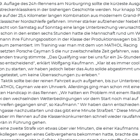
9. Auflage des 24h-Rennens am Nürburgring sollte die kürzeste Aus
treckenklassikers in der bisherigen Geschichte werden. Nur knapp 10
 auf der 25,4 Kilometer langen Kombination aus modernem Grand-Pr
lassischer Nordschleife gefahren. Immer stärker aufziehender Nebel h
acht von Samstag auf Sonntag eine lange Unterbrechung verursacht
schon in den ersten sechs Stunden hatte die Mannschaft rund um W
ann ihre Führungsposition in der Klasse der Produktionswagen bis 3.
aum zementiert. Im Training war man mit dem von MATHOL Racing
setzten Porsche Cayman S die nur zweitschnellste Zeit gefahren, was
nden traurig stimmte. „Das Qualifying war bei uns für ein 24-Stund
 so entscheidend“, erklärt Wolfgang Kaufmann. „Klar ist es immer cool
ion zu starten, wir haben jedoch lieber das Auto solide abgestimmt und
getestet, um keine Überraschungen zu erleben.“
 Taktik sollte bei der reinen Fahrzeit auch aufgehen, bis zur Unterbrec
ATHOL Cayman wie ein Uhrwerk. Allerdings ging man schon mit eine
en Handicap in das Rennen: „Wir hatten ein Problem mit einem Radb
ei den wechselnden Wetterbedingungen vor dem Start noch mal auf
reifen gegangen sind“, so Kaufmann.“ Wir haben dann entschieden 
gasse nachzustarten und das gibt eine Minute Strafzeit.“ Diese Minu
ber im Rennen auf die Klassenkonkurrenten schnell wieder rausfah
rän in Führung gehen.
eine zweite Strafe von etwas über vier Minuten, die einer Kaufmanns
kollegen wegen eines Gelbvergehens bekommen hatte, brachte die